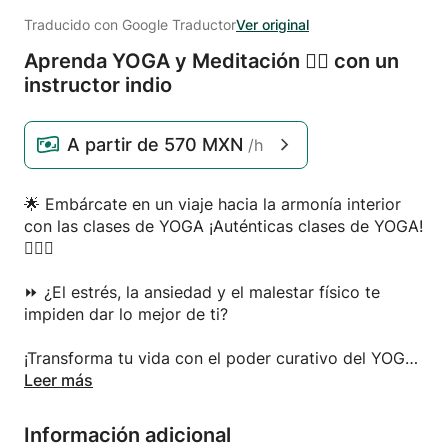
Traducido con Google Traductor
Ver original
Aprenda YOGA y Meditación 🧘‍♀️ con un
instructor indio
A partir de
570 MXN
/h
🌟 Embárcate en un viaje hacia la armonía interior
con las clases de YOGA ¡Auténticas clases de YOGA!
🧘‍♂️✨
⏩ ¿El estrés, la ansiedad y el malestar físico te
impiden dar lo mejor de ti?
¡Transforma tu vida con el poder curativo del YOGA
y la Meditación, guiado por un instructor
Leer más
experimentado del corazón espiritual de la India!
Información adicional
🌈 ¿Por qué elegir mis clases de Yoga?