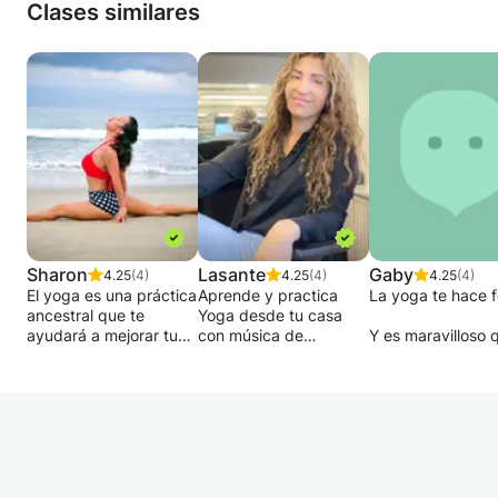
Clases similares
Sharon
Lasante
Gaby
4.25
(4)
4.25
(4)
4.25
(4)
El yoga es una práctica
Aprende y practica
La yoga te hace fe
ancestral que te
Yoga desde tu casa
ayudará a mejorar tu
con música de
Y es maravilloso 
flexibilidad física,
relajación.
cuerpo muestre
fuerza, equilibrio y
Medita conmigo para
cambios mientras
resistencia, además de
desbloquear tus
entrenas con las
calmar tu mente y
chakras.
asanas.
eliminar el estrés y la
Hagamos Pilates para
Atrévete a descub
ansiedad de tu vida
fortalecernos y ser
las capacidades 
diaria. Mis clases se
flexibles
cuerpo. En los úl
adaptan a tus
Fisioterapia para
años la yoga se 