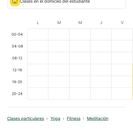
Clases en el domicilio del estudiante
L
M
M
J
V
00-04
04-08
08-12
12-16
16-20
20-24
Clases particulares
Yoga
Fitness
Meditación