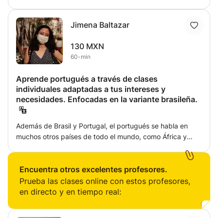
brasileño con confianza!
exámenes. Portugués todos los niveles. !Falemos!. Clases
practicas y divertidas que te permitan aprender el idioma
Jimena Baltazar
y la cultura lusófona. Variante brasileña y portuguesa.
130 MXN
60-min
Aprende portugués a través de clases
individuales adaptadas a tus intereses y
necesidades. Enfocadas en la variante brasileña.
Además de Brasil y Portugal, el portugués se habla en
muchos otros países de todo el mundo, como África y
Oceanía, siendo una de las lenguas con más hablantes
alrededor del mundo. Sin embargo, no muchas personas
aprenden portugués como segunda lengua. En estas
Encuentra otros excelentes profesores.
clases obtendrás elementos para comunicarte en el
Prueba las clases online con estos profesores,
idioma y conocerás la cultura de Brasil de una manera
en directo y en tiempo real:
didáctica y personalizada.