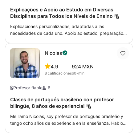
Explicações e Apoio ao Estudo em Diversas
Disciplinas para Todos los Níveis de Ensino
Explicaciones personalizadas, adaptadas a las
necesidades de cada uno. Apoio ao estudo, preparação
para testes e exames, esclarecimento de dúvidas e
reforço das aprendizagens. Desenvolvimento de métodos
Nicolas
de estudio para mejorar resultados, autonomía y
confianza. Também dou aulas de explicações de História
4.9
924 MXN
e Geografia de Portugal, Ciências Naturais e Espanhol.
8
calificaciones
60-min
Profesor fiable
6
Clases de portugués brasileño con profesor
bilingüe, 8 años de experiencia!
Me llamo Nicolás, soy profesor de portugués brasileño y
tengo ocho años de experiencia en la enseñanza. Hablo
portugués desde hace unos diez años. Aprendí este
idioma viviendo varias veces en Brasil durante largos