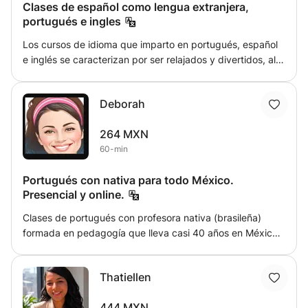
Clases de español como lengua extranjera,
portugués e ingles
Los cursos de idioma que imparto en portugués, español
e inglés se caracterizan por ser relajados y divertidos, al
mismo tiempo que se aprende. Mi enfoque se basa en
crear un ambiente de aprendizaje amigable y estimulante,
Deborah
donde los estudiantes se sientan cómodos y motivados
para participar activamente. Durante las clases, utilizo
264 MXN
una combinación de métodos interactivos y recursos
60-min
multimedia para mantener el interés y la atención de los
estudiantes. En lugar de simplemente enseñar reglas
Portugués con nativa para todo México.
gramaticales y vocabulario, fomento la práctica y la
Presencial y online.
aplicación práctica del idioma a través de actividades
prácticas, juegos de roles y ejercicios comunicativos.
Clases de portugués con profesora nativa (brasileña)
formada en pedagogía que lleva casi 40 años en México.
Opción en línea o presencial (zona centro oriente de la
CDMX). También damos clases a niños. En cada clase
Thatiellen
trabajamos las 4 áreas (hablar, escribir, escuchar, leer).
Cada clase incluye vocabulario, gramática, muchos
444 MXN