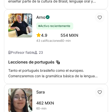
enseñar parte de la cultura de Brasil, lenguaje oral y
escrita, viajes y cuestiones trabajo. La disponibilidad vas
de acuerdo con la necesidad de cada alumno.Disponible
Arno
para todo público.
Activo recientemente
4.9
554 MXN
43
calificaciones
60-min
Profesor fiable
23
Lecciones de portugués
Tanto el portugués brasileño como el europeo.
Comenzaremos con la gramática básica de la lengua
portuguesa. Dependiendo del ritmo y la experiencia del
estudiante, la conversación se llevará a cabo
Sara
gradualmente en portugués. Recibirás consejos útiles y
prácticos para que aprender el idioma sea aún más
462 MXN
divertido.
60-min