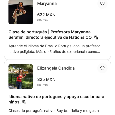
Maryanna
632 MXN
60-min
Clase de portugués | Profesora Maryanna
Serafim, directora ejecutiva de Nations CO.
Aprende el idioma de Brasil o Portugal con un profesor
nativo políglota. Más de 5 años de experiencia como
profesor internacional. En mi clase aprenderás la
gramática, la cultura y la forma informal de comunicarte
Elizangela Candida
en portugués de una manera sencilla.
325 MXN
60-min
Idioma nativo de portugués y apoyo escolar para
niños.
Clases de portugués nativo .Soy brasileña y me gusta