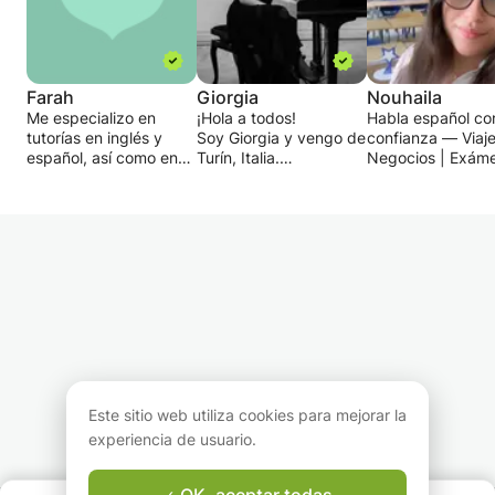
Farah
Giorgia
Nouhaila
Me especializo en
¡Hola a todos!
Habla español co
tutorías en inglés y
Soy Giorgia y vengo de
confianza — Viaje
español, así como en
Turín, Italia.
Negocios | Exáme
los exámenes SAT,
Ofrezco mis
Conversación 🇪
ACT y GRE. Mi objetivo
conocimientos nativos
es mantener a los
de italiano a cualquiera
¿Quieres aprende
estudiantes
de ustedes que quiera
español de forma
desafiados, pero no
descubrir este hermoso
divertida y prácti
abrumados. Asigno
idioma.
con un enfoque e
tareas después de
comunicación rea
cada lección y
Doy clases para todos
¡Estás en el lugar
proporciono informes
los niveles, desde
indicado!
de progreso
principiantes hasta
✨ Soy profesora 
periódicos. Esta clase
avanzados, pasando
español calificad
es para cualquier
por aficionados o
con experiencia, 
Este sitio web utiliza cookies para mejorar la
persona que quiera
simplemente curiosos
guiaré paso a pa
aprender inglés o
de cualquier edad.
para que hables 
experiencia de usuario.
español, tutoría, ayuda
También puedo ayudar
confianza, ya sea
con las tareas o
con exámenes
viajes, trabajo,
OK, aceptar todas