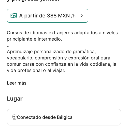
A partir de
388 MXN
/h
Cursos de idiomas extranjeros adaptados a niveles
principiante e intermedio.
Aprendizaje personalizado de gramática,
vocabulario, comprensión y expresión oral para
comunicarse con confianza en la vida cotidiana, la
vida profesional o al viajar.
También se ofrecen sesiones de conversación para
Leer más
practicar el idioma de forma natural y mejorar la
fluidez al hablar.
Lugar
Conectado desde Bélgica