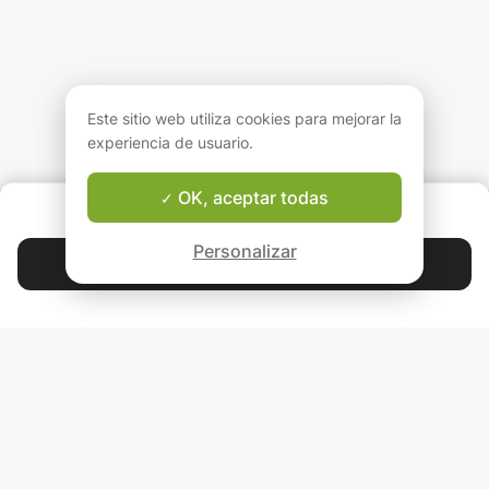
simplificadas.
exámenes Delf-Dalf,
exámenes: DELF 
fonética).
DALF, DELE, pate
Dirijo mis
bac, BTS, exame
entrenamientos para
ingreso ...
traer diversión, placer,
Soy especialista 
disponibilidad y
francés y español
Este sitio web utiliza cookies para mejorar la
apertura.
también puedo
comunicarme en i
experiencia de usuario.
e italiano.
También soy prof
OK, aceptar todas
de teatro.
¿QUIÉNES SOMOS?
Mi enfoque educa
Garantía del Buen Profesor
es orientado a la
Personalizar
acción e inductiv
Contactar con Chantal
promueve la
4.9
44 399
comunicación act
estrellas
calificaciones
situaciones cerca
las que el estudia
Lee nuestras reseñas
encontrará a part
entonces.
Sectores profesio
transporte,
SÍGUENOS
administración,
administración pú
INVITA A TUS AMIGOS
industrias gráfica