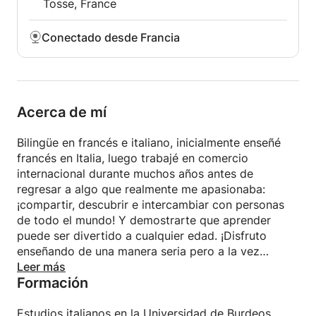
Tosse, France
Conectado desde Francia
Acerca de mí
Bilingüe en francés e italiano, inicialmente enseñé
francés en Italia, luego trabajé en comercio
internacional durante muchos años antes de
regresar a algo que realmente me apasionaba:
¡compartir, descubrir e intercambiar con personas
de todo el mundo! Y demostrarte que aprender
puede ser divertido a cualquier edad. ¡Disfruto
enseñando de una manera seria pero a la vez
amena! Valoro a los estudiantes comprometidos que
Leer más
Formación
están dispuestos a hacer tareas (¡sí, son necesarias!)
pero que también disfrutan divirtiéndose. ¡Cada
clase debe ser un placer para ti!
Estudios italianos en la Universidad de Burdeos