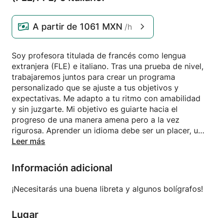
A partir de
1061 MXN
/h
Soy profesora titulada de francés como lengua
extranjera (FLE) e italiano. Tras una prueba de nivel,
trabajaremos juntos para crear un programa
personalizado que se ajuste a tus objetivos y
expectativas. Me adapto a tu ritmo con amabilidad
y sin juzgarte. Mi objetivo es guiarte hacia el
progreso de una manera amena pero a la vez
rigurosa. Aprender un idioma debe ser un placer, un
momento para el intercambio y la convivencia. Mi
Leer más
meta es que te desenvuelvas con independencia en
situaciones cotidianas, pero también ayudarte a
Información adicional
prepararte para exámenes como el DELF y el TCF.
Y, sobre todo, que ganes confianza y no tengas
¡Necesitarás una buena libreta y algunos bolígrafos!
miedo a equivocarte, ¡porque los errores son
valiosos para el aprendizaje!
Lugar