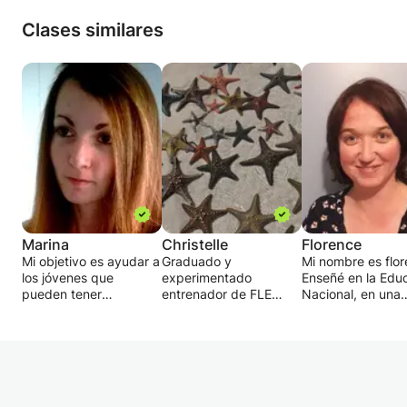
Clases similares
Marina
Christelle
Florence
Mi objetivo es ayudar a
Graduado y
Mi nombre es flor
los jóvenes que
experimentado
Enseñé en la Edu
pueden tener
entrenador de FLE
Nacional, en una
dificultades para
ofrece cursos de FLE
escuela de idioma
aprender. Primero
sobre objetivos
capacitación
identificaré el problema
individualizados
profesional, con
del aprendizaje para
(francés general,
adultos, adolesce
proponer respuestas
francés profesional,
y niños.
adaptadas y
preparación para los
Me preparo para 