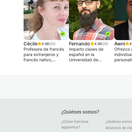
Cécile
Fernando
Awni
4.96
(25)
4.96
(25)
4
Profesora de francés
Imparto clases de
Ofrezco 
para extranjeros y
español en la
individua
francés nativo,
Universidad de
personal
graduada con maestría
Greifswald (niveles A1
tu nivel;
en FLE, 21 años de
y B1) y trabajo como
admiten 
experiencia en
profesora particular de
a princip
escuelas privadas
español desde 2019.
con flui
(Montpellier, Lyon,
Antes de dedicarme a
adapto a
Minneapolis, Salvador
la enseñanza, trabajé
necesida
da Bahia, Lisboa,
unos diez años en
objetivos
Berlín, Barcelona,
comunicación y
conversa
Bruselas) da clases
periodismo, lo que
vocabular
¿Quiénes somos?
particulares de:
influye en mi método
¡Mi métod
gramática , sintaxis,
de enseñanza: a través
paso a p
¿Cómo funciona
¿Quiénes somo
vocabulario, oral-
de contenido real,
alcanzar 
Apprentus?
Anuncios de cl
escrito, fonética,
conversaciones
¡Soy din