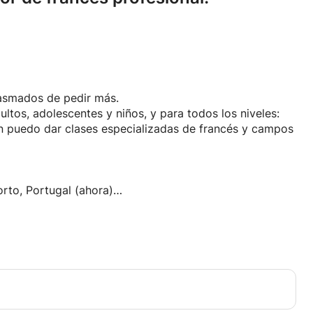
iasmados de pedir más.
ultos, adolescentes y niños, y para todos los niveles:
én puedo dar clases especializadas de francés y campos
orto, Portugal (ahora)
honie - Nantes, Francia (6 meses).
puato, México (1 año y medio).
iem - Karlovac, Croacia (1 año).
 del francés como lengua extranjera
es de referencia en idiomas europeos