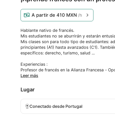
A partir de
410 MXN
/h
Hablante nativo de francés.
Mis estudiantes no se aburrirán y estarán entus
Mis clases son para todo tipo de estudiantes: ad
principiantes (A1) hasta avanzados (C1). Tambi
específicos: derecho, turismo, salud ...
Experiencias :
Profesor de francés en la Alianza Francesa - Op
Profesor de francés en el Institut de la Francop
Leer más
Profesor de francés en la Alianza Francesa - Ira
Profesor de francés en el Centro Juvenil Carpe D
Lugar
Diplomas:
Máster en Didáctica de las Lenguas - Enseñanza
Conectado desde Portugal
Examinador DELF / DALF certificado - Habilidad