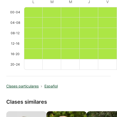
L
M
M
J
V
00-04
04-08
08-12
12-16
16-20
20-24
Clases particulares
Español
Clases similares