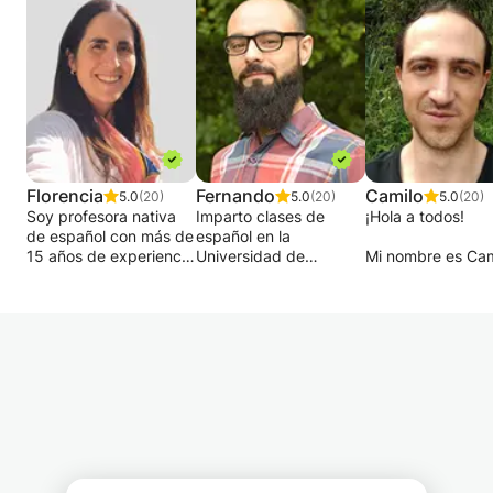
Florencia
Fernando
Camilo
5.0
(20)
5.0
(20)
5.0
(20)
Soy profesora nativa
Imparto clases de
¡Hola a todos!
de español con más de
español en la
15 años de experiencia
Universidad de
Mi nombre es Cam
ayudando a
Greifswald (niveles A1
Ofrezco clases d
estudiantes de todo el
y B1) y trabajo como
español presenci
mundo a alcanzar sus
profesora particular de
en Medellín. Tam
objetivos lingüísticos a
español desde 2019.
doy clases online.
través de clases
Antes de dedicarme a
personalizadas.
la enseñanza, trabajé
¿Estás aprendien
unos diez años en
español desde ce
Mis clases son
comunicación y
quieres profundiz
totalmente
periodismo, lo que
conocimientos?
personalizadas y
influye en mi método
¿Necesitas españ
combinan gramática,
de enseñanza: a través
para trabajar, est