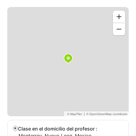
Actualmente trabajo en 2 escuelas de idiomas
diferentes y tengo mucho material y experiencia en
planear clases dinámicas.
|
Clase en el domicilio del profesor
:
Monterrey, Nuevo Leon, Mexico