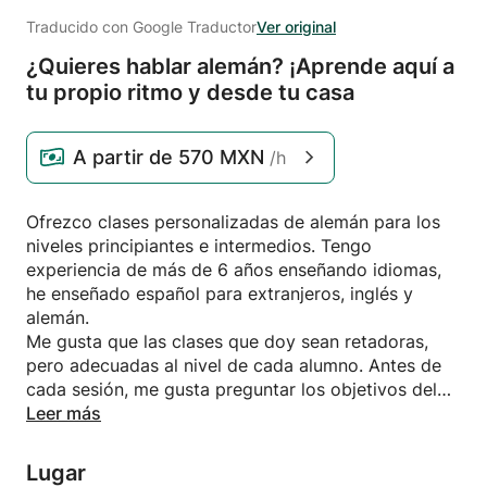
Traducido con Google Traductor
Ver original
¿Quieres hablar alemán? ¡Aprende aquí a
tu propio ritmo y desde tu casa
A partir de
570 MXN
/h
Ofrezco clases personalizadas de alemán para los
niveles principiantes e intermedios. Tengo
experiencia de más de 6 años enseñando idiomas,
he enseñado español para extranjeros, inglés y
alemán.
Me gusta que las clases que doy sean retadoras,
pero adecuadas al nivel de cada alumno. Antes de
cada sesión, me gusta preguntar los objetivos del
alumno para así adecuar la clase a las necesidades
Leer más
de cada quién. Por lo general encargo tarea y hago
unos pequeños tests para que los alumnos puedan ir
Lugar
viendo su propio progreso en el idioma.