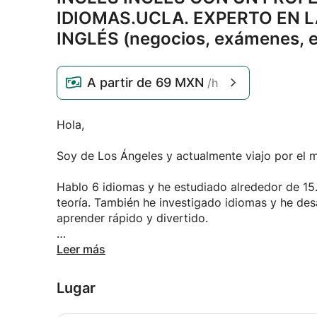
IDIOMAS.
UCLA.
EXPERTO EN L
INGLÉS (negocios,
exámenes,
e
A partir de
69 MXN
/h
Hola,
Soy de Los Ángeles y actualmente viajo por el 
Hablo 6 idiomas y he estudiado alrededor de 15. 
teoría. También he investigado idiomas y he des
aprender rápido y divertido.
También puede usar estas técnicas si decide ap
Leer más
He enseñado a profesores, empresarios y estudi
Lugar
de consultoría de gestión, he grabado un audioli