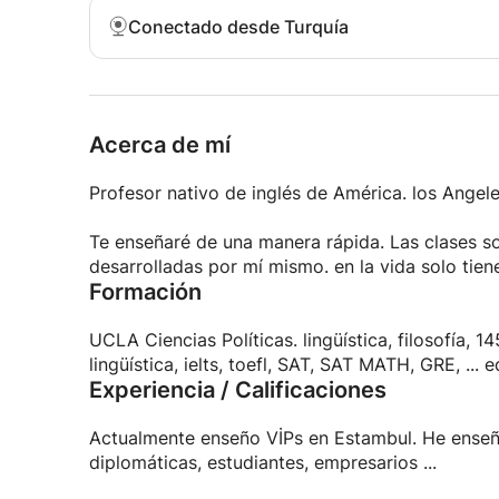
Puedo enseñarte en línea a través de la cámara
Conectado desde Turquía
Contáctame ahora y comenzaremos de inmediato.
Hablamos pronto.
Acerca de mí
Profesor nativo de inglés de América. los Angele
Te enseñaré de una manera rápida. Las clases so
desarrolladas por mí mismo. en la vida solo tie
Formación
UCLA Ciencias Políticas. lingüística, filosofía, 1
lingüística, ielts, toefl, SAT, SAT MATH, GRE, ..
Experiencia / Calificaciones
Actualmente enseño VİPs en Estambul. He enseña
diplomáticas, estudiantes, empresarios ...