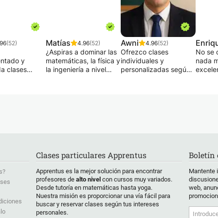
Matías
Awni
Enriq
.96
(52)
4.96
(52)
4.96
(52)
¿Aspiras a dominar las
Ofrezco clases
No se 
ntado y
matemáticas, la física y
individuales y
nada m
da clases
la ingeniería a nivel
personalizadas según
excele
res de
universitario? ¿Quieres
tu nivel; también se
Soy In
as - Análisis
superar tus límites y
admiten grupos. Ayudo
Aeroes
s - Estadística
sobresalir en estos
a principiantes a hablar
Maestrí
 - Geometría -
campos tan exigentes?
con fluidez y me
Cuánti
Mecánica -
¡No busques más!
adapto a tus
en Físi
dad - Química -
Nuestras lecciones
necesidades y
Comput
Orgánica -
privadas
objetivos: gramática,
Univer
 Geología a
personalizadas están
conversación,
Cambri
 ya sea por un
ahí para ti.
vocabulario y cultura.
cuento
Clases particulares Apprentus
Boletín
método muy
¡Mi método te llevará
de exp
 que sirve de
¿Por qué elegir
paso a paso para
desarr
Apprentus es la mejor solución para encontrar
Mantente 
s?
ograma
nuestros cursos?
alcanzar tu objetivo!
y pose
profesores de
alto nivel
con cursos muy variados.
discusione
ases
ivo compartido
¡Soy dinámica,
conoci
Desde tutoría en matemáticas hasta yoga.
web, anunc
skype o zoom
Experiencia
tranquila y llena de
progra
Nuestra misión es proporcionar una vía fácil para
promocion
és a
Inigualable: Nuestros
energía!
familia
diciones
buscar y reservar clases según tus intereses
tes de
profesores son
Todo el material te será
MATLAB
lo
personales.