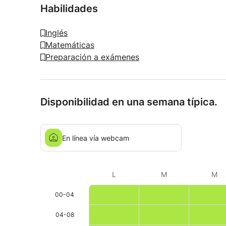
Habilidades
Inglés
Matemáticas
Preparación a exámenes
Disponibilidad en una semana típica.
En línea vía webcam
L
M
M
00-04
04-08