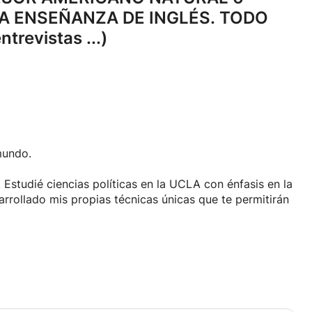
A ENSEÑANZA DE INGLÉS.
TODO
ntrevistas .
.
.
)
mundo.
Estudié ciencias políticas en la UCLA con énfasis en la
arrollado mis propias técnicas únicas que te permitirán
render otros idiomas.
antes con grandes mejoras. También dirijo un negocio
bro filosófico de coaching de vida y más ...