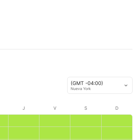
(GMT -04:00)
Nueva York
J
V
S
D