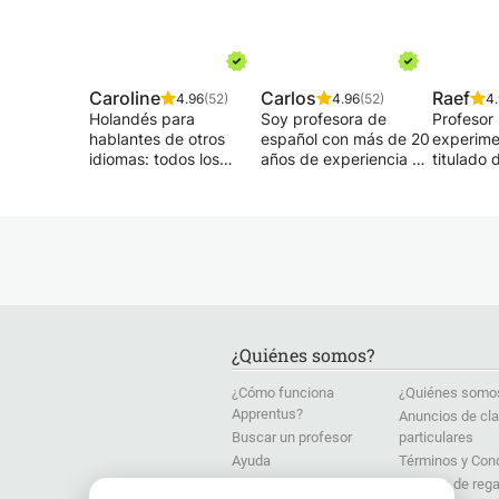
Caroline
Carlos
Raef
4.96
(52)
4.96
(52)
4
Holandés para
Soy profesora de
Profesor
hablantes de otros
español con más de 20
experime
idiomas: todos los
años de experiencia en
titulado 
niveles
educación, y mi
particula
Gramática - ortografía
objetivo siempre ha
Matemátic
- pronunciación -
sido claro: ayudar a los
- Matrice
conversación -
estudiantes a aprender
- Álgebra
preparación ITNA...
el idioma de una
Física - 
Hago mi propio
manera práctica,
Electrici
material a medida del
natural y significativa.
Química 
alumno.
Biología,
Mi enfoque de
domicilio
¿Quiénes somos?
Holandés para
enseñanza se centra
enlace (
hablantes nativos:
en situaciones de la
moderno)
¿Cómo funciona
¿Quiénes somo
ortografía - escritura
vida real, con un fuerte
mesa pr
Apprentus?
Anuncios de cl
orientada al lector
énfasis en la expresión
interact
Buscar un profesor
particulares
Si lo desea, es posible
oral. Utilizo un método
más de 
lo siguiente: corrección
moderno, atractivo y
de franc
Ayuda
Términos y Con
y revisión, corrección
fácil de usar que
estudian
Dosier de Prensa
Tarjetas de rega