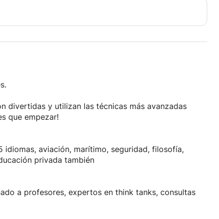
 web.
 En la vida, solo necesitas comenzar.
s.
n divertidas y utilizan las técnicas más avanzadas
nes que empezar!
45 idiomas, aviación, marítimo, seguridad, filosofía,
. educación privada también
do a profesores, expertos en think tanks, consultas