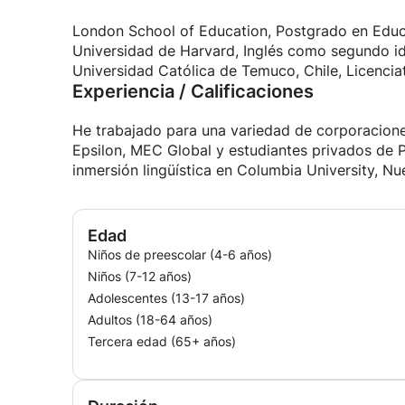
Además, he enseñado individualmente, así como
Estados Unidos y en el Reino Unido. También h
London School of Education, Postgrado en Edu
lenguaje para adultos y niños en los que siemp
Universidad de Harvard, Inglés como segundo i
interactivos, incluidas las TIC, como juegos, jueg
Universidad Católica de Temuco, Chile, Licencia
Experiencia / Calificaciones
Tengo una pasión por la enseñanza. Soy un prof
atractivo, y me encantaría seguir compartiendo
He trabajado para una variedad de corporacion
que pueden valorar mis habilidades.
Epsilon, MEC Global y estudiantes privados de 
inmersión lingüística en Columbia University, Nu
Edad
Niños de preescolar (4-6 años)
Niños (7-12 años)
Adolescentes (13-17 años)
Adultos (18-64 años)
Tercera edad (65+ años)