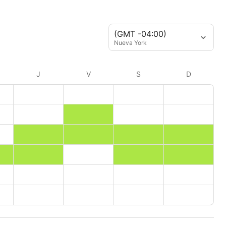
(GMT -04:00)
Nueva York
J
V
S
D