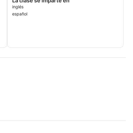
La clase se imparte en
inglés
español