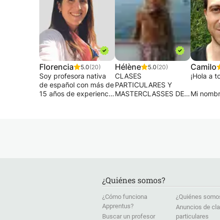
Florencia
Hélène
Camilo
5.0
(20)
5.0
(20)
Soy profesora nativa
CLASES
¡Hola a t
de español con más de
PARTICULARES Y
15 años de experiencia
MASTERCLASSES DE
Mi nombr
ayudando a
INGLÉS, ALEMÁN,
Ofrezco 
estudiantes de todo el
ESPAÑOL.
español 
mundo a alcanzar sus
CLASES INDIVIDUALES
en Medel
objetivos lingüísticos a
Y CLASES
doy clase
través de clases
MAGISTRALES DE
personalizadas.
FRANCÉS PARA
¿Estás a
EXTRANJEROS
español 
Mis clases son
FRANCÉS POR
quieres p
totalmente
FRANCÉS,
conocimi
¿Quiénes somos?
personalizadas y
REHABILITACIÓN
¿Necesit
combinan gramática,
ORTOGRÁFICA
para trab
¿Cómo funciona
¿Quiénes somo
vocabulario,
Las clases se adaptan
viajar, c
Apprentus?
Anuncios de cl
comunicación práctica
a las necesidades y el
tu vida c
Buscar un profesor
particulares
y conocimientos
nivel de cada
¡Mis lecc