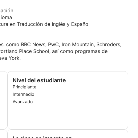
 a grupos y corporaciones bien conocidas en los
e creado e implementado programas de inmersión en
cación
re he implementado métodos de enseñanza lúdicos e
dioma
os de roles y situaciones de la vida real.
tura en Traducción de Inglés y Español
esor muy enérgico, creativo, ingenioso, dinámico y
 mi amplia experiencia de enseñanza con estudiantes
es, como BBC News, PwC, Iron Mountain, Schroders,
Portland Place School, así como programas de
eva York.
Nivel del estudiante
Principiante
Intermedio
Avanzado