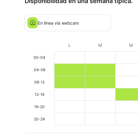
Disponibilidad en una semana típica.
En línea vía webcam
L
M
M
00-04
04-08
08-12
12-16
16-20
20-24