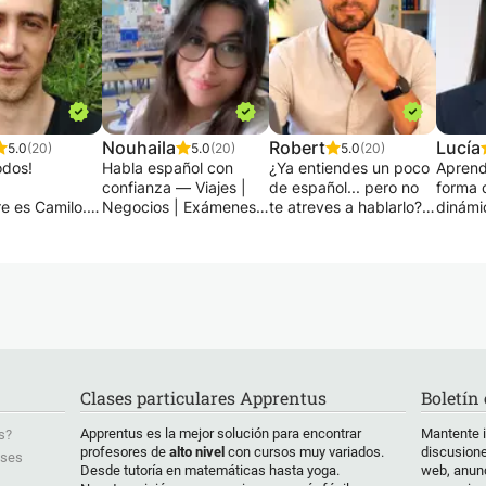
Nouhaila
Robert
Lucía
5.0
(20)
5.0
(20)
5.0
(20)
odos!
Habla español con
¿Ya entiendes un poco
Aprend
confianza — Viajes |
de español... pero no
forma d
e es Camilo.
Negocios | Exámenes |
te atreves a hablarlo?
dinámi
clases de
Conversación 🇪🇸
¿O tal vez estás
profeso
presenciales
empezando desde
examina
lín. También
¿Quieres aprender
cero y buscas un
DELE y
s online.
español de forma
método claro,
progra
divertida y práctica,
estructurado y
✨FLUI
prendiendo
con un enfoque en la
motivador?
EXÁMEN
desde cero o
comunicación real?
En este curso, mi
ESPAÑA
rofundizar tus
¡Estás en el lugar
objetivo es sencillo:
NEGOC
entos?
indicado!
ayudarte a hablar
viajar,
Clases particulares Apprentus
Boletín
as español
✨ Soy profesora de
español con confianza
o vivir
ajar, estudiar,
español calificada y
desde las primeras
otro pa
Apprentus es la mejor solución para encontrar
Mantente 
s?
omunicarte en
con experiencia, y te
lecciones, gracias a un
hispan
profesores de
alto nivel
con cursos muy variados.
discusione
ases
otidiana...?
guiaré paso a paso
método centrado en la
¿Estás
Desde tutoría en matemáticas hasta yoga.
web, anunc
iones se
para que hables con
práctica oral, la
DELE u