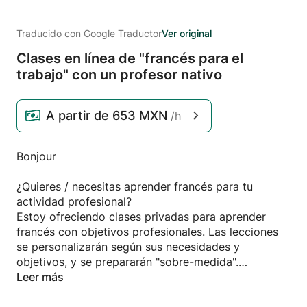
Traducido con Google Traductor
Ver original
Clases en línea de "francés para el
trabajo" con un profesor nativo
A partir de
653 MXN
/h
Bonjour
¿Quieres / necesitas aprender francés para tu
actividad profesional?
Estoy ofreciendo clases privadas para aprender
francés con objetivos profesionales. Las lecciones
se personalizarán según sus necesidades y
objetivos, y se prepararán "sobre-medida".
Si está a punto de mudarse a un país de habla
Leer más
francesa para trabajar, también podemos hacer