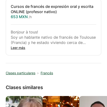
Cursos de francés de expresión oral y escrita
ONLINE (profesor nativo)
653 MXN
/h
Bonjour à tous!
Soy un hablante nativo de francés de Toulouse
(Francia) y he estado viviendo cerca de
Amsterdam durante casi dos años. ¡Te ofrezco
Leer más
para ayudarte a aprender francés (cursos
privados en línea)!
Estas sesiones de tutoría tienen como objetivo
Clases particulares
Francés
responder a sus necesidades y deseos con el
idioma francés y brindarle un fuerte apoyo en
su proceso de aprendizaje. Principalmente
Clases similares
sigo la metodología de comunicación y
aprendizaje de acción para los cursos de
adultos y niños, pero soy flexible para adaptar
mis métodos de acuerdo a sus objetivos.