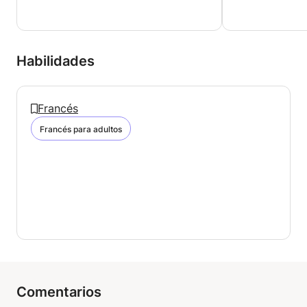
preparación de exámenes, conversación, traducción
o corrección.
Por el momento solo puedo ofrecer clases online,
debido a la situación sanitaria.
Habilidades
Francés
Francés para adultos
Comentarios