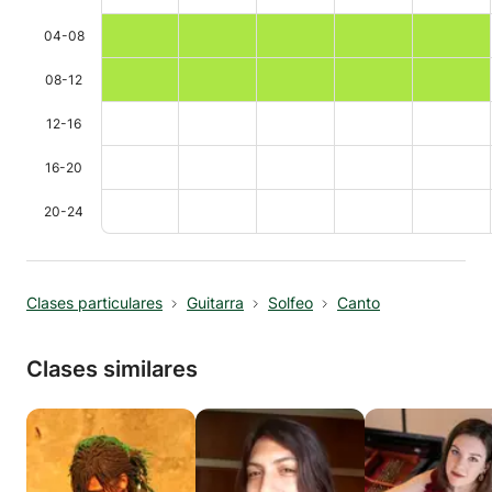
04-08
08-12
12-16
16-20
20-24
Clases particulares
Guitarra
Solfeo
Canto
Clases similares