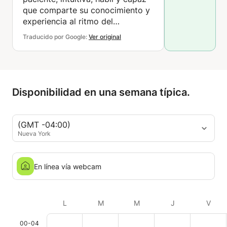
que comparte su conocimiento y
experiencia al ritmo del
estudiante. Me complace
Traducido por Google:
Ver original
recomendar a Laura.
Disponibilidad en una semana típica.
(GMT -04:00)
Nueva York
En línea vía webcam
L
M
M
J
V
00-04