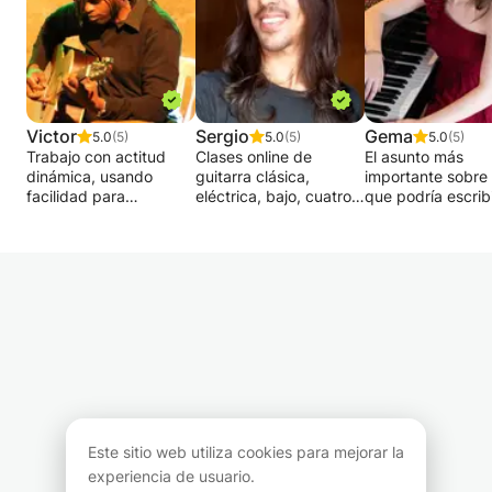
Victor
Sergio
Gema
5.0
(5)
5.0
(5)
5.0
(5)
Trabajo con actitud
Clases online de
El asunto más
dinámica, usando
guitarra clásica,
importante sobre 
facilidad para
eléctrica, bajo, cuatro
que podría escrib
comunicarme en
venezolano, teoría,
aquí es mi pasión
público, tanto en
solfeo, rítmica o
enseñar. Llevo m
directo como telefónica
armonía. Para
10 años enseñan
o virtualmente, intento
principiante-
desde niños hast
transmitir la ilusión que
intermedio-avanzado.
adultos. Soy un
me devuelve la Música.
(Vía Skype-Zoom-
pianista clásico, 
Con versatilidad, busco
Meet). 10 años de
estoy abierto a ot
establecer caminos
experiencia musical.
estilos musicales.
para llegar a las
¡Reserva tu cupo ya!
que quiero que
necesidades del
obtengas de tus
alumno,
lecciones conmig
perfeccionando así el
es solo un gran
Este sitio web utiliza cookies para mejorar la
cumplir con mis
conocimiento de 
objetivos como
teóricas o una gr
experiencia de usuario.