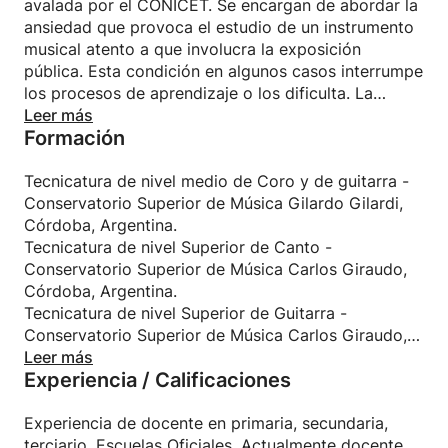
avalada por el CONICET. Se encargan de abordar la
ansiedad que provoca el estudio de un instrumento
musical atento a que involucra la exposición
pública. Esta condición en algunos casos interrumpe
los procesos de aprendizaje o los dificulta. La
directora se llama Gabriela Conti y es Dra. en
Leer más
Formación
sicología. Además me encuentro realizando estudios
de pedagogía para mejorar mis habilidades de
docente.
Tecnicatura de nivel medio de Coro y de guitarra -
Conservatorio Superior de Música Gilardo Gilardi,
Córdoba, Argentina.
Tecnicatura de nivel Superior de Canto -
Conservatorio Superior de Música Carlos Giraudo,
Córdoba, Argentina.
Tecnicatura de nivel Superior de Guitarra -
Conservatorio Superior de Música Carlos Giraudo,
Córdoba, Argentina.
Leer más
Experiencia / Calificaciones
Experiencia de docente en primaria, secundaria,
terciario. Escuelas Oficiales. Actualmente docente