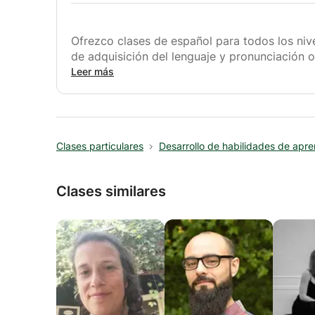
Ofrezco clases de español para todos los nivel
de adquisición del lenguaje y pronunciación o
Adopto una metodología en la enseñanza del 
Leer más
necesidades del alumno y proporcionarle los
lengua.
Las lecciones se realizan a través de medios
baso en referencias y materiales para ayudar 
Clases particulares
Desarrollo de habilidades de apre
Clases similares