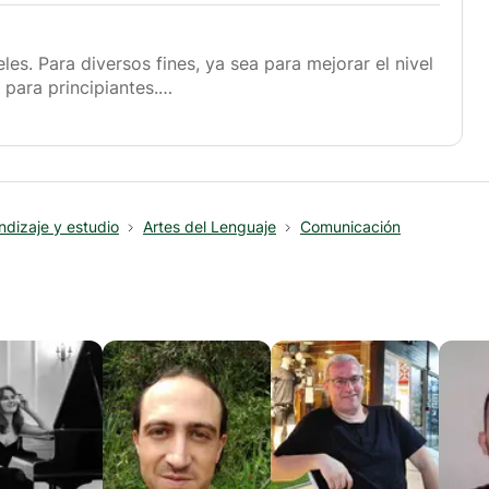
es. Para diversos fines, ya sea para mejorar el nivel
 para principiantes.
idioma que depende principalmente de satisfacer las
 medios que le permitan dominar el idioma como
 virtuales disponibles para ambas partes, también me
al estudiante de idiomas y comunicar el idioma.
ndizaje y estudio
Artes del Lenguaje
Comunicación