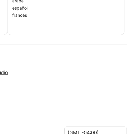
árabe
español
francés
udio
(GMT -04:00)