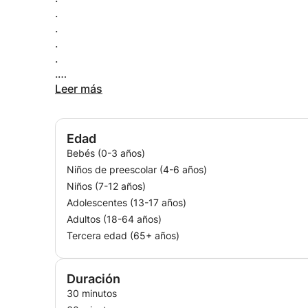
.
...
.
...
.
...
.
. . . .
.
.
Leer más
.
....
.
Edad
.....
.
Bebés (0-3 años)
.
Niños de preescolar (4-6 años)
.....
.
Niños (7-12 años)
.
Adolescentes (13-17 años)
.
Adultos (18-64 años)
........
.
Tercera edad (65+ años)
......
.
Duración
.
30 minutos
.