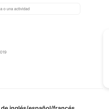
a o una actividad
2019
de inglés/
español/
francés.