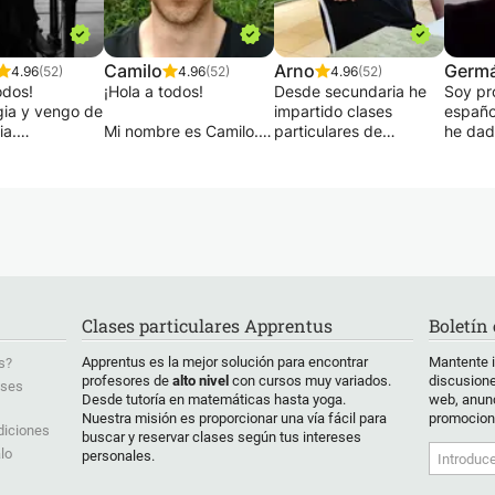
Camilo
Arno
Germ
4.96
(52)
4.96
(52)
4.96
(52)
odos!
¡Hola a todos!
Desde secundaria he
Soy pr
gia y vengo de
impartido clases
españo
ia.
Mi nombre es Camilo.
particulares de
he dad
mis
Ofrezco clases de
Matemáticas, Física,
colegi
entos nativos
español presenciales
Química, Latín y cursos
Turquí
no a cualquiera
en Medellín. También
de idiomas en lenguas
trabajé
es que quiera
doy clases online.
latinas, portugués,
Cervan
r este hermoso
español, francés e
Estamb
¿Estás aprendiendo
italiano, desde nivel
trabajo
español desde cero o
básico o principiante
Cervan
es para todos
quieres profundizar tus
hasta nivel secundario.
Tengo 
es, desde
conocimientos?
Para alumnos de
todas 
Clases particulares Apprentus
Boletín
ntes hasta
¿Necesitas español
primaria también
muchos
os, pasando
para trabajar, estudiar,
aritmética, por ejemplo
recurs
Apprentus es la mejor solución para encontrar
Mantente 
s?
onados o
viajar, comunicarte en
con fracciones y
compar
profesores de
alto nivel
con cursos muy variados.
discusione
ases
nte curiosos
tu vida cotidiana...?
porcentajes y todos los
como e
Desde tutoría en matemáticas hasta yoga.
web, anunc
uier edad.
¡Mis lecciones se
demás módulos.
quieres
Nuestra misión es proporcionar una vía fácil para
promocion
 puedo ayudar
adaptan a tus
También gramática y
de esp
diciones
buscar y reservar clases según tus intereses
menes
necesidades e
ortografía holandesa.
exame
lo
personales.
arios y
intereses!
puedo 
escolares.
soy ex