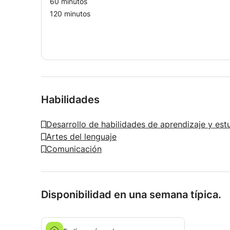
60 minutos
.
120 minutos
.
.
.
.
.
.
.
.
Habilidades
.
.
Desarrollo de habilidades de aprendizaje y est
.
Artes del lenguaje
.
Comunicación
.
.
.
.
Disponibilidad en una semana típica.
.
.
.