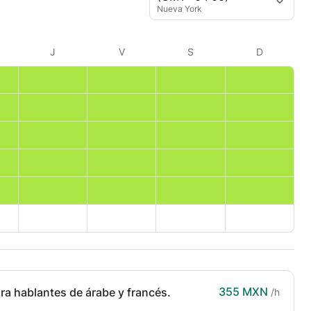
Nueva York
J
V
S
D
355 MXN
ra hablantes de árabe y francés.
/h