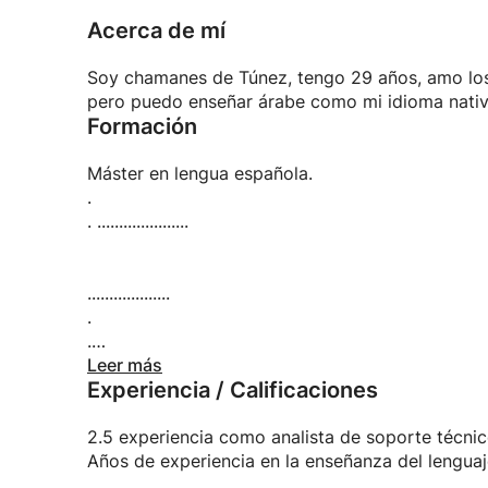
Acerca de mí
Soy chamanes de Túnez, tengo 29 años, amo los
pero puedo enseñar árabe como mi idioma nativo
Formación
Máster en lengua española.
.
. .....................
...................
.
.
.
Leer más
Experiencia / Calificaciones
.
.
2.5 experiencia como analista de soporte técni
...
Años de experiencia en la enseñanza del lenguaje c
.