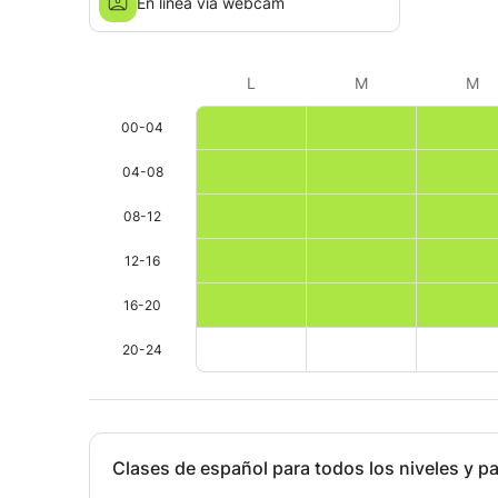
.
En línea vía webcam
.
.
.
L
M
M
..
.
00-04
.
.
04-08
.
08-12
.
..
12-16
.
16-20
20-24
Clases de español para todos los niveles y pa