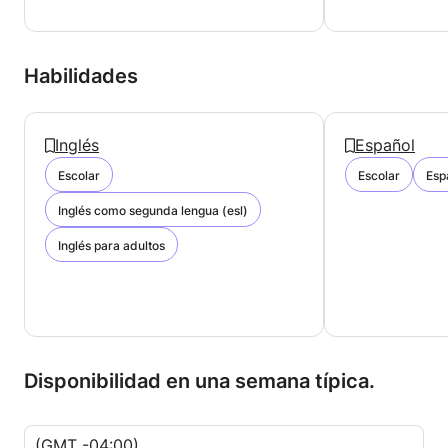
Habilidades
Inglés
Español
Escolar
Escolar
Esp
Inglés como segunda lengua (esl)
Inglés para adultos
Disponibilidad en una semana típica.
(GMT -04:00)