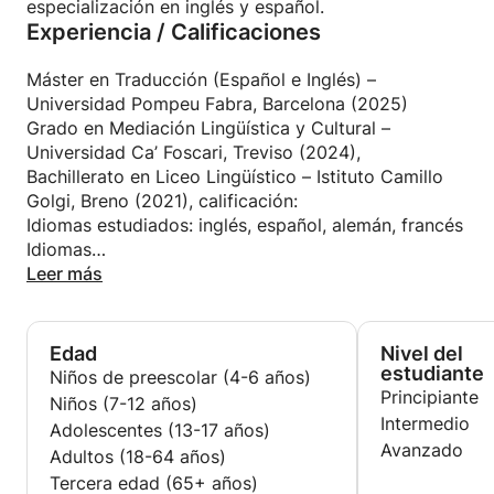
empresarial multicultural durante una práctica en la
especialización en inglés y español.
Experiencia / Calificaciones
empresa tecnológica Noumena, lo que me permitió
aplicar mis conocimientos lingüísticos en
situaciones reales de trabajo.
Máster en Traducción (Español e Inglés) –
Soy una persona responsable, paciente, empática y
Universidad Pompeu Fabra, Barcelona (2025)
con buenas habilidades interpersonales.
Grado en Mediación Lingüística y Cultural –
Universidad Ca’ Foscari, Treviso (2024),
Bachillerato en Liceo Lingüístico – Istituto Camillo
Golgi, Breno (2021), calificación:
Idiomas estudiados: inglés, español, alemán, francés
Idiomas
Italiano: nativo
Leer más
Inglés: C2
Español: C2
Alemán: B1
Edad
Nivel del
estudiante
Niños de preescolar (4-6 años)
Principiante
Niños (7-12 años)
Intermedio
Adolescentes (13-17 años)
Avanzado
Adultos (18-64 años)
Tercera edad (65+ años)