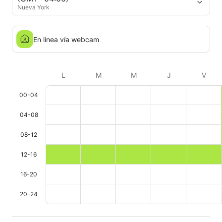
Nueva York
En línea vía webcam
L
M
M
J
V
00-04
04-08
08-12
12-16
16-20
20-24