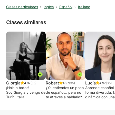
Clases particulares
Inglés
Español
Italiano
Clases similares
Giorgia
Robert
Lucía
4.97
(35)
4.97
(35)
4.97
(35)
¡Hola a todos!
¿Ya entiendes un poco
Aprende español
Soy Giorgia y vengo de
de español... pero no
forma divertida, f
Turín, Italia.
te atreves a hablarlo?
dinámica con una
Ofrezco mis
¿O tal vez estás
profesora certific
conocimientos nativos
empezando desde
examinadora ofici
de italiano a cualquiera
cero y buscas un
DELE y formada e