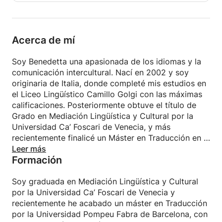
Acerca de mí
Soy Benedetta una apasionada de los idiomas y la
comunicación intercultural. Nací en 2002 y soy
originaria de Italia, donde completé mis estudios en
el Liceo Lingüístico Camillo Golgi con las máximas
calificaciones. Posteriormente obtuve el título de
Grado en Mediación Lingüística y Cultural por la
Universidad Ca’ Foscari de Venecia, y más
recientemente finalicé un Máster en Traducción en la
Universidad Pompeu Fabra de Barcelona,
Leer más
Formación
especializándome en inglés y español.
Tengo experiencia enseñando inglés y español a
niños y adolescentes, tanto en contextos educativos
Soy graduada en Mediación Lingüística y Cultural
como en experiencias personales, como mi trabajo
por la Universidad Ca’ Foscari de Venecia y
en una guardería en Italia y como au pair en
recientemente he acabado un máster en Traducción
Barcelona. También he trabajado en un entorno
por la Universidad Pompeu Fabra de Barcelona, con