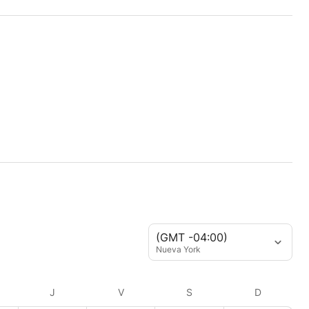
(GMT -04:00)
Nueva York
J
V
S
D