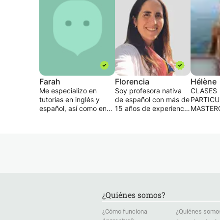
Farah
Florencia
Hélène
Me especializo en
Soy profesora nativa
CLASES
tutorías en inglés y
de español con más de
PARTICU
español, así como en
15 años de experiencia
MASTER
los exámenes SAT,
ayudando a
INGLÉS,
ACT y GRE. Mi objetivo
estudiantes de todo el
ESPAÑOL
es mantener a los
mundo a alcanzar sus
CLASES 
estudiantes
objetivos lingüísticos a
Y CLASE
desafiados, pero no
través de clases
MAGISTR
abrumados. Asigno
personalizadas.
FRANCÉ
tareas después de
EXTRAN
cada lección y
Mis clases son
FRANCÉ
proporciono informes
totalmente
FRANCÉS
¿Quiénes somos?
de progreso
personalizadas y
REHABIL
periódicos. Esta clase
combinan gramática,
ORTOGR
¿Cómo funciona
¿Quiénes somo
es para cualquier
vocabulario,
Las clas