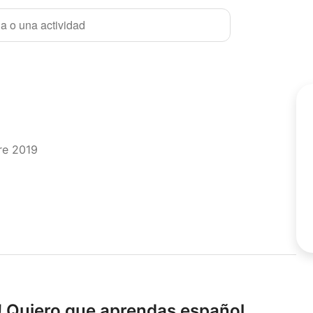
a o una actividad
re 2019
l! Quiero que aprendas español