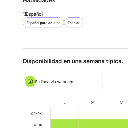
Habilidades
Español
Español para adultos
Escolar
Disponibilidad en una semana típica.
En línea vía webcam
L
M
M
00-04
04-08