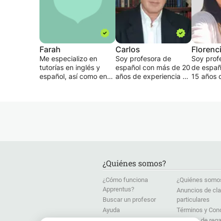
Farah
Carlos
Florenc
Me especializo en
Soy profesora de
Soy prof
tutorías en inglés y
español con más de 20
de españ
español, así como en
años de experiencia en
15 años 
los exámenes SAT,
educación, y mi
ayudand
ACT y GRE. Mi objetivo
objetivo siempre ha
estudiant
es mantener a los
sido claro: ayudar a los
mundo a 
estudiantes
estudiantes a aprender
objetivos
desafiados, pero no
el idioma de una
través d
abrumados. Asigno
manera práctica,
personal
tareas después de
natural y significativa.
cada lección y
Mis clas
proporciono informes
Mi enfoque de
totalmen
¿Quiénes somos?
de progreso
enseñanza se centra
personal
periódicos. Esta clase
en situaciones de la
combinan
¿Cómo funciona
¿Quiénes somo
es para cualquier
vida real, con un fuerte
vocabular
Apprentus?
Anuncios de cl
persona que quiera
énfasis en la expresión
comunica
Buscar un profesor
particulares
aprender inglés o
oral. Utilizo un método
y conoci
español, tutoría, ayuda
moderno, atractivo y
culturale
Ayuda
Términos y Con
con las tareas o
fácil de usar que
garantiz
Dosier de Prensa
Tarjetas de rega