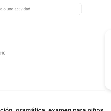
a o una actividad
018
ción,
gramática,
examen para niños