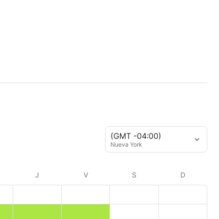
(GMT -04:00)
Nueva York
J
V
S
D