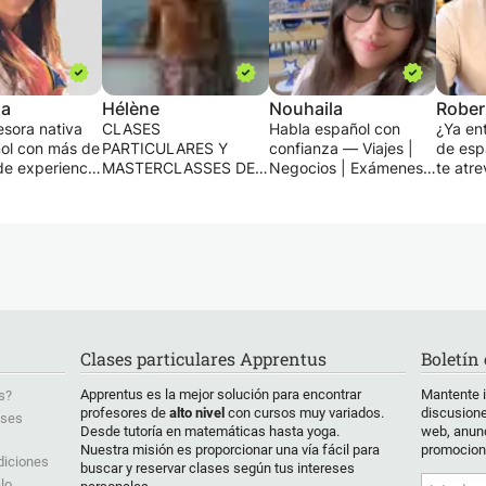
ia
Hélène
Nouhaila
Rober
esora nativa
CLASES
Habla español con
¿Ya en
ol con más de
PARTICULARES Y
confianza — Viajes |
de espa
de experiencia
MASTERCLASSES DE
Negocios | Exámenes |
te atre
o a
INGLÉS, ALEMÁN,
Conversación 🇪🇸
¿O tal 
es de todo el
ESPAÑOL.
empez
alcanzar sus
CLASES INDIVIDUALES
¿Quieres aprender
cero y
 lingüísticos a
Y CLASES
español de forma
método
e clases
MAGISTRALES DE
divertida y práctica,
estruc
izadas.
FRANCÉS PARA
con un enfoque en la
motiva
EXTRANJEROS
comunicación real?
En este
es son
FRANCÉS POR
¡Estás en el lugar
objetiv
te
FRANCÉS,
indicado!
ayudar
Clases particulares Apprentus
Boletín
izadas y
REHABILITACIÓN
✨ Soy profesora de
españo
 gramática,
ORTOGRÁFICA
español calificada y
desde 
Apprentus es la mejor solución para encontrar
Mantente 
s?
io,
Las clases se adaptan
con experiencia, y te
leccion
profesores de
alto nivel
con cursos muy variados.
discusione
ases
ción práctica
a las necesidades y el
guiaré paso a paso
método
Desde tutoría en matemáticas hasta yoga.
web, anunc
mientos
nivel de cada
para que hables con
práctic
Nuestra misión es proporcionar una vía fácil para
promocion
s para
estudiante, así como a
confianza, ya sea para
compre
diciones
buscar y reservar clases según tus intereses
ar un progreso
sus objetivos y
viajes, trabajo,
recurs
lo