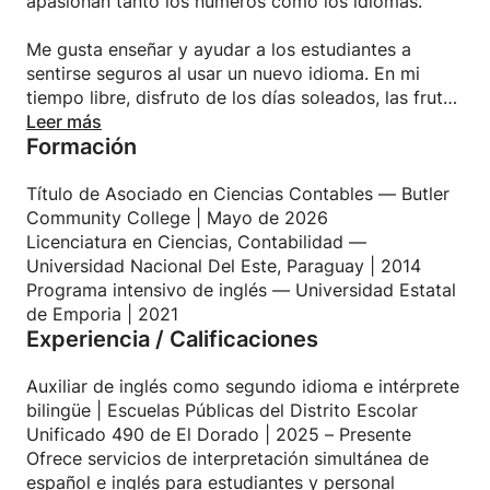
apasionan tanto los números como los idiomas.
Me gusta enseñar y ayudar a los estudiantes a
sentirse seguros al usar un nuevo idioma. En mi
tiempo libre, disfruto de los días soleados, las frutas
tropicales, la playa y pasar tiempo con mi familia.
Leer más
Formación
Título de Asociado en Ciencias Contables — Butler
Community College | Mayo de 2026
Licenciatura en Ciencias, Contabilidad —
Universidad Nacional Del Este, Paraguay | 2014
Programa intensivo de inglés — Universidad Estatal
de Emporia | 2021
Experiencia / Calificaciones
Auxiliar de inglés como segundo idioma e intérprete
bilingüe | Escuelas Públicas del Distrito Escolar
Unificado 490 de El Dorado | 2025 – Presente
Ofrece servicios de interpretación simultánea de
español e inglés para estudiantes y personal