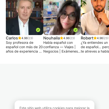
Carlos
Nouhaila
Robert
4.96
(23)
4.96
(23)
4.96
(23)
Soy profesora de
Habla español con
¿Ya entiendes un
español con más de 20
confianza — Viajes |
de español... per
años de experiencia en
Negocios | Exámenes |
te atreves a habla
educación, y mi
Conversación 🇪🇸
¿O tal vez estás
objetivo siempre ha
empezando desd
sido claro: ayudar a los
¿Quieres aprender
cero y buscas un
estudiantes a aprender
español de forma
método claro,
el idioma de una
divertida y práctica,
estructurado y
manera práctica,
con un enfoque en la
motivador?
natural y significativa.
comunicación real?
En este curso, mi
¡Estás en el lugar
objetivo es sencill
Mi enfoque de
indicado!
ayudarte a hablar
enseñanza se centra
✨ Soy profesora de
español con conf
en situaciones de la
español calificada y
desde las primer
vida real, con un fuerte
con experiencia, y te
lecciones, gracia
Este sitio web utiliza cookies para mejorar la
énfasis en la expresión
guiaré paso a paso
método centrado 