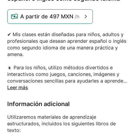
A partir de
497 MXN
/h
✔ Mis clases están diseñadas para niños, adultos y
profesionales que desean aprender español o inglés
como segundo idioma de una manera práctica y
amena.
👧 Para los niños, utilizo métodos divertidos e
interactivos como juegos, canciones, imágenes y
conversaciones sencillas para ayudarles a aprender
de forma natural y a mantenerse interesados.
Leer más
🧑‍🎓 Para adultos, nos centramos en la
Información adicional
comunicación en situaciones reales. Tanto si eres
principiante como si quieres mejorar tus habilidades
Utilizaremos materiales de aprendizaje
orales, adapto cada clase a tu nivel. Trabajamos la
estructurados, incluidos los siguientes libros de
conversación, el vocabulario, la pronunciación y la
texto:
gramática, explicados de forma sencilla y clara.