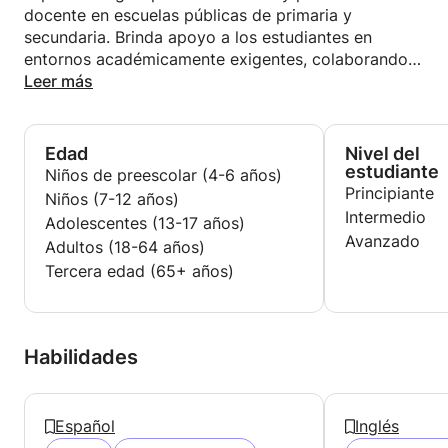
docente en escuelas públicas de primaria y
secundaria. Brinda apoyo a los estudiantes en
entornos académicamente exigentes, colaborando
con los educadores para mejorar los resultados y
Leer más
mantener la confidencialidad de los expedientes
estudiantiles.
• Ofrece interpretación precisa en tiempo real del
Edad
Nivel del
español al inglés en contextos académicos y
estudiante
Niños de preescolar (4-6 años)
administrativos.
Principiante
Niños (7-12 años)
• Mantiene la confidencialidad de la documentación
Intermedio
Adolescentes (13-17 años)
estudiantil de conformidad con las normas
Avanzado
Adultos (18-64 años)
institucionales.
Tercera edad (65+ años)
• Colabora con educadores y personal
administrativo para apoyar el éxito de los
estudiantes y mejorar los resultados del aprendizaje.
Habilidades
Profesor de idiomas online — Español e Inglés como
Segunda Lengua | Autónomo | 2025 – Presente
Imparte clases de español e inglés como segundo
Español
Inglés
idioma a estudiantes en línea de forma