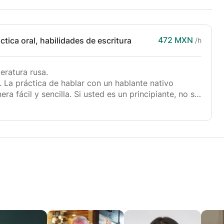
472 MXN
tica oral, habilidades de escritura
/h
teratura rusa.
 La práctica de hablar con un hablante nativo
a fácil y sencilla. Si usted es un principiante, no se
efinitivamente será ineterizante.