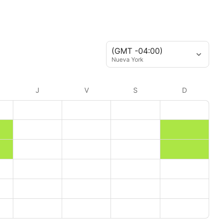
(GMT -04:00)
Nueva York
J
V
S
D