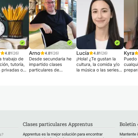
n
Arno
Lucía
Kyra
4.81
(26)
4.81
(26)
4.81
(26)
a trabajo de
Desde secundaria he
¡Hola! ¿Te gustan la
Puedo 
ión, tutoría,
impartido clases
cultura, la comida y/o
cualqu
s privadas o
particulares de
la música o las series
prepar
n la tarea de
Matemáticas, Física,
coreanas? ¿Te gustaría
exáme
cas? En
Química, Latín y cursos
aprender coreano,
Lengua
ca ? ¿En
de idiomas en lenguas
pero no sabes por
Ingles
latinas, portugués,
dónde empezar?
calific
i para ti!
español, francés e
¿Tienes pensado viajar
ambos
o un trato
italiano, desde nivel
a Corea? Soy profesora
tengo u
izado; porque
básico o principiante
especializada en
primera
n método que
hasta nivel secundario.
coreano, con formación
de la 
 para todos,
Para alumnos de
académica
Oxford
Clases particulares Apprentus
Boletín
o a las
primaria también
internacional y varios
des y
aritmética, por ejemplo
años de experiencia
Puedo 
Apprentus es la mejor solución para encontrar
Mantente 
s?
es de cada
con fracciones y
enseñando a
clases