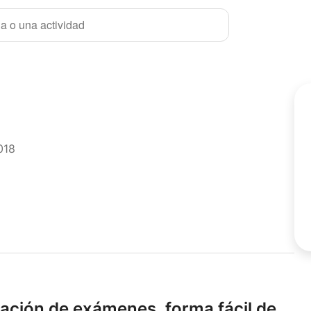
a o una actividad
018
ación de exámenes,
forma fácil de