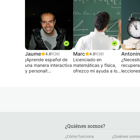
Jaume
Marc
Antoni
4.81
(26)
4.81
(26)
¡Aprende español de
Licenciado en
¿Necesit
una manera interactiva
matemáticas y física,
recuperac
y personal!
ofrezco mi ayuda a los
leccione
alumnos que
ayuda co
¿Quieres aprender
encuentran dificultades
matemáti
español o mejorar tu
en estas dos materias.
Informáti
nivel actual? En mis
Mi enfoque es repasar
lógica?
lecciones me adapto
con ellos los puntos
Estoy aqu
totalmente a tus
clave de las lecciones
Te ofrezc
objetivos, nivel y ritmo
y ayudarlos en sus
personal
de aprendizaje. Como
tareas, ya sea en casa
no hay u
hablante nativa de
o mediante sesiones en
funcione
¿Quiénes somos?
español y profesora
línea a través de una
me adapt
con experiencia en
cámara web.
necesida
¿Cómo funciona
¿Quiénes somo
escuelas de idiomas,
No dude en ponerse en
peticion