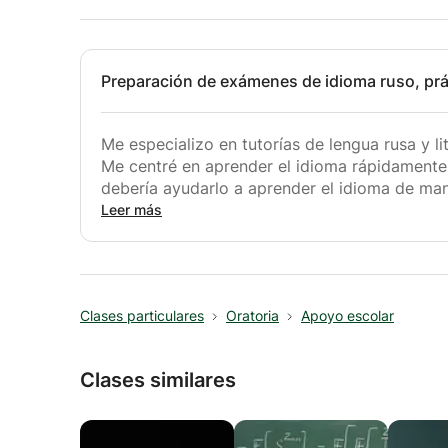
Preparación de exámenes de idioma ruso, prác
Me especializo en tutorías de lengua rusa y li
Me centré en aprender el idioma rápidamente.
debería ayudarlo a aprender el idioma de maner
preocupe, venga al mundo de la lengua rusa, d
Leer más
Clases particulares
Oratoria
Apoyo escolar
Clases similares