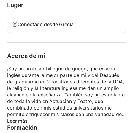
Lugar
¿Qué tiene que ver la intención detrás de tu discurso
con la forma en que todos se sienten después de
que terminas? ¿O con cómo te diriges, incluso miras
Conectado desde Grecia
a tu audiencia?
¿Cómo puedes usar tu voz para transmitir mejor y
dar vida a tus palabras?
¿Qué hay de las expresiones faciales y la postura?
¿Se puede mejorar aún más la articulación si es
Acerca de mí
necesario?
¡Soy un profesor bilingüe de griego, que enseña
Venga y descubra más sobre el fascinante mundo
inglés durante la mejor parte de mi vida! Después
de hablar en público y aumente su confianza con
de graduarme en 2 facultades diferentes de la UOA,
sus palabras.
la religión y la literatura inglesa me dan un amplio
alcance en la enseñanza. También soy un estudiante
de toda la vida en Actuación y Teatro, que
combinado con mis estudios universitarios me
permite enriquecer mis clases con una variedad de
técnicas de enseñanza.
Leer más
Formación
Por lo tanto, soy entusiasta y apasionado por la