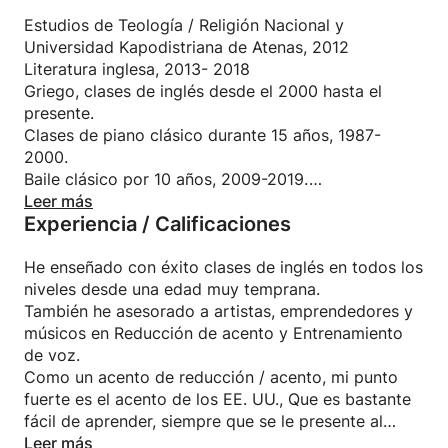
enseñanza y, además, ¡por enseñar una variedad de
materias!
Estudios de Teología / Religión Nacional y
Puedo ayudarlo con sus clases de inglés, pero
Universidad Kapodistriana de Atenas, 2012
también puedo ofrecer clases de Entrenamiento de
Literatura inglesa, 2013- 2018
Actuación, Reducción de Acento / Suavidad de
Griego, clases de inglés desde el 2000 hasta el
Acento para no nativos, mientras que también estoy
presente.
certificado como Entrenador de Vida.
Clases de piano clásico durante 15 años, 1987-
Mi coaching está orientado a que logres tus
2000.
objetivos, explores opciones, aclares varios
Baile clásico por 10 años, 2009-2019.
problemas para mejorarlos y conocerte mejor,
Actuación- Teatro - Seminarios de dirección de cine
Leer más
Experiencia / Calificaciones
porque como griego, puedo confirmar que el dicho
2012 - presente
de Sokrate "Conócete a ti mismo" es la
Certificación Sorbonne B2, 2019
quintaesencia de progresando en la vida!
Nivel B2 de hablantes de español
He enseñado con éxito clases de inglés en todos los
Seminario de Coaching de Vida 2018-2019.
niveles desde una edad muy temprana.
En cuanto al idioma, ofrezco clases interactivas y
También he asesorado a artistas, emprendedores y
creativas, basadas en una gran relación con mis
músicos en Reducción de acento y Entrenamiento
alumnos, para ayudarlos a alcanzar sus metas.
de voz.
¡Siempre me ha entusiasmado trabajar con los
Como un acento de reducción / acento, mi punto
puntos fuertes de mis alumnos y mejorarlos aún
fuerte es el acento de los EE. UU., Que es bastante
más, para aumentar tanto sus conocimientos como
fácil de aprender, siempre que se le presente al
su confianza en el tema!
estudiante las técnicas adecuadas.
Leer más