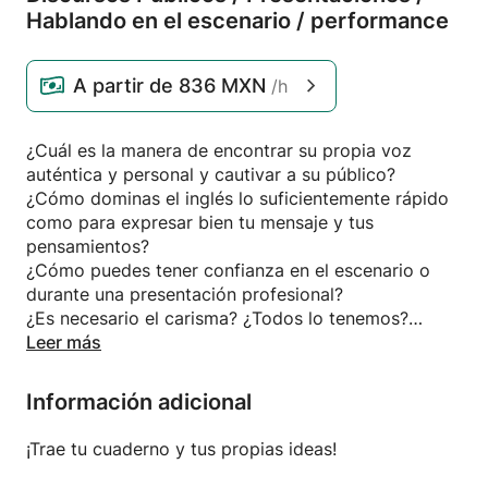
Hablando en el escenario /
performance
A partir de
836 MXN
/h
¿Cuál es la manera de encontrar su propia voz
auténtica y personal y cautivar a su público?
¿Cómo dominas el inglés lo suficientemente rápido
como para expresar bien tu mensaje y tus
pensamientos?
¿Cómo puedes tener confianza en el escenario o
durante una presentación profesional?
¿Es necesario el carisma? ¿Todos lo tenemos?
¿Cómo puedes saber que lo tienes?
Leer más
¿Cuáles son los elementos comunes de desempeño,
hablar en público, hacer una presentación y
Información adicional
venderte a ti mismo?
¿En qué consiste un gran orador público? ¿Cómo
¡Trae tu cuaderno y tus propias ideas!
puedes empoderarte más a través de tu mensaje y
servir mejor a los demás?