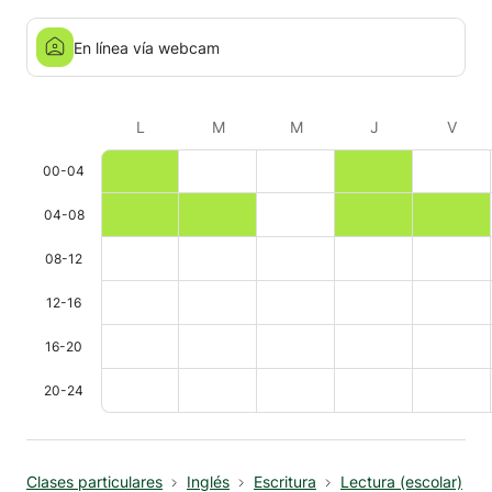
En línea vía webcam
L
M
M
J
V
00-04
04-08
08-12
12-16
16-20
20-24
Clases particulares
Inglés
Escritura
Lectura (escolar)