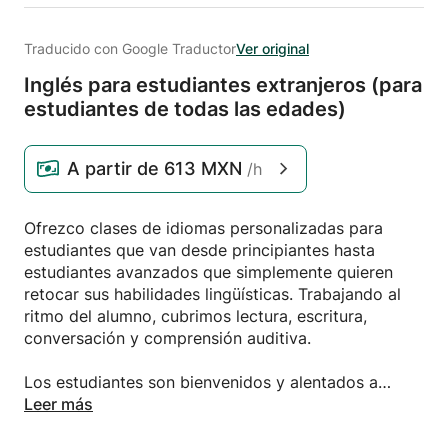
Traducido con Google Traductor
Ver original
Inglés para estudiantes extranjeros (para
estudiantes de todas las edades)
A partir de
613 MXN
/h
Ofrezco clases de idiomas personalizadas para
estudiantes que van desde principiantes hasta
estudiantes avanzados que simplemente quieren
retocar sus habilidades lingüísticas. Trabajando al
ritmo del alumno, cubrimos lectura, escritura,
conversación y comprensión auditiva.
Los estudiantes son bienvenidos y alentados a
hacerme saber en qué desean enfocarse. Ofrezco
Leer más
ayuda con currículums, trabajos de tesis, propuestas