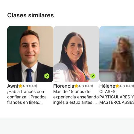
Clases similares
Awni
Florencia
Hélène
4.83
(48)
4.83
(48)
4.83
(48)
¡Habla francés con
Más de 15 años de
CLASES
confianza! "Practica
experiencia enseñando
PARTICULARES Y
francés en línea:
inglés a estudiantes de
MASTERCLASSES
¡Mejora tu expresión
todas las edades y
INGLÉS, ALEMÁN
oral rápidamente!"
niveles.
ESPAÑOL.
Mejora tu
Certificado, dinámico y
CLASES INDIVID
pronunciación,
totalmente enfocado
Y CLASES
gramática, lectura,
en crear un enfoque
MAGISTRALES D