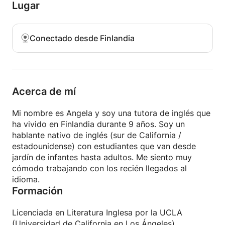
de negocios y muchos otros proyectos. Todo ayuda
Lugar
al alumno a desarrollar sus habilidades lingüísticas,
y es importante que el tema sea relevante para
cada alumno como individuo.
Conectado desde Finlandia
Además de ser un hablante nativo, me han dicho
con frecuencia que soy muy fácil de entender,
incluso para principiantes. Esto probablemente se
deba a que tengo el mismo acento (sur de
Acerca de mí
California) que es muy común en la mayoría de los
medios estadounidenses.
Mi nombre es Angela y soy una tutora de inglés que
ha vivido en Finlandia durante 9 años. Soy un
Estoy disponible a través de Skype / Google Meet
hablante nativo de inglés (sur de California /
durante los horarios que figuran en mi agenda.
estadounidense) con estudiantes que van desde
jardín de infantes hasta adultos. Me siento muy
cómodo trabajando con los recién llegados al
idioma.
Formación
Licenciada en Literatura Inglesa por la UCLA
(Universidad de California en Los Ángeles),