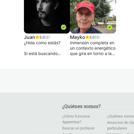
Juan
Mayko
5.0
(3)
5.0
(3)
¿Hola como estás?
Inmersión completa en
un contexto energético
Si está buscando
que gira en torno a la
aprender o mejorar su
interacción maestro-
español con un
alumno en Oaxaca.
verdadero local, deje
Tome una hora o
de buscar: DI soy de
cuatro horas por día,
México, ¡sí! ¡Méjico! : D
precios asequibles y
y yo podemos
una experiencia
ayudarte con este
notable aprendiendo
hermoso lenguaje en
español.
un ambiente amigable.
Programas:
¿Quiénes somos?
Programas de
Adaptaré mis lecciones
inmersiones
¿Cómo funciona
¿Quiénes somo
y las haré especiales
Conversación guiada
Apprentus?
Anuncios de cl
para cada uno de mis
Español médico
Buscar un profesor
particulares
estudiantes,
estudios