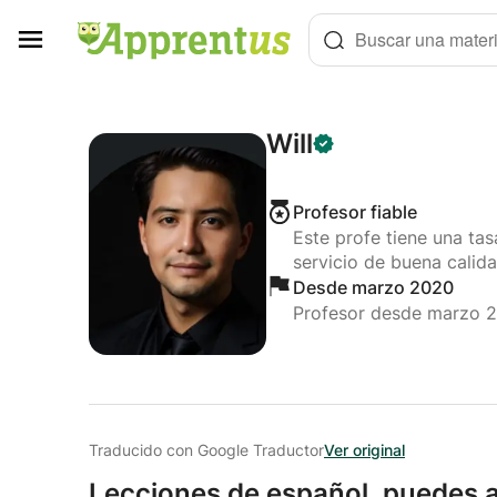
Panel de gestión de cookies
Buscar una materi
Will
Profesor fiable
Este profe tiene una ta
servicio de buena calida
Desde marzo 2020
Profesor desde marzo 
Traducido con Google Traductor
Ver original
Lecciones de español,
puedes a