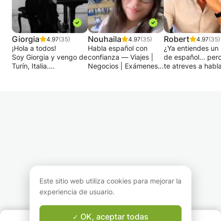
Giorgia
Nouhaila
Robert
4.97
(35)
4.97
(35)
4.97
(35)
¡Hola a todos!
Habla español con
¿Ya entiendes un
Soy Giorgia y vengo de
confianza — Viajes |
de español... per
Turín, Italia.
Negocios | Exámenes |
te atreves a habla
Ofrezco mis
Conversación 🇪🇸
¿O tal vez estás
conocimientos nativos
empezando desd
de italiano a cualquiera
¿Quieres aprender
cero y buscas un
de ustedes que quiera
español de forma
método claro,
descubrir este hermoso
divertida y práctica,
estructurado y
idioma.
con un enfoque en la
motivador?
comunicación real?
En este curso, mi
Doy clases para todos
¡Estás en el lugar
objetivo es sencill
los niveles, desde
indicado!
ayudarte a hablar
principiantes hasta
✨ Soy profesora de
español con conf
avanzados, pasando
español calificada y
desde las primer
por aficionados o
con experiencia, y te
lecciones, gracia
Este sitio web utiliza cookies para mejorar la
simplemente curiosos
guiaré paso a paso
método centrado 
de cualquier edad.
para que hables con
práctica oral, la
experiencia de usuario.
También puedo ayudar
confianza, ya sea para
comprensión audi
con exámenes
viajes, trabajo,
recursos creados
OK, aceptar todas
universitarios y
exámenes o
especialmente pa