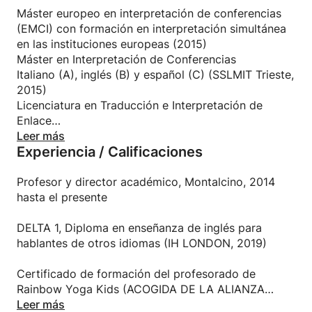
relación entre palabras e imágenes.
Máster europeo en interpretación de conferencias
(EMCI) con formación en interpretación simultánea
Lo que realmente cuenta es tener siempre algo que
en las instituciones europeas (2015)
decir :-)
Máster en Interpretación de Conferencias
Italiano (A), inglés (B) y español (C) (SSLMIT Trieste,
2015)
Licenciatura en Traducción e Interpretación de
Enlace
Italiano, inglés, alemán y ruso (SSLMIT Trieste, 2013)
Leer más
Experiencia / Calificaciones
Profesor y director académico, Montalcino, 2014
hasta el presente
DELTA 1, Diploma en enseñanza de inglés para
hablantes de otros idiomas (IH LONDON, 2019)
Certificado de formación del profesorado de
Rainbow Yoga Kids (ACOGIDA DE LA ALIANZA
YOGA, 2018)
Leer más