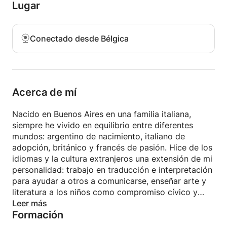
Amo a los niños. Enseño inglés, español e italiano
Lugar
como segunda lengua a niños de 4 a 12 años de
edad en Create Connections, una escuela de
idiomas con sede en Toscana que sigue el plan de
Conectado desde Bélgica
estudios primario de Cambridge. Enseño inglés,
español e italiano a través de proyectos de juego,
teatro y artes y manualidades.
ADOLESCENTES Y ADULTOS
Acerca de mí
Enseño inglés, español e italiano en tres pasos:
enfoque en el lenguaje, práctica comunicativa
Nacido en Buenos Aires en una familia italiana,
(diálogo y juego de roles) y muchos comentarios.
siempre he vivido en equilibrio entre diferentes
Me encanta diseñar cursos cortos a medida
mundos: argentino de nacimiento, italiano de
basados en las pasiones y requisitos de los
adopción, británico y francés de pasión. Hice de los
estudiantes: lenguaje y arte, comida y vino, turismo,
idiomas y la cultura extranjeros una extensión de mi
lenguaje de negocios, etc. También tengo una
personalidad: trabajo en traducción e interpretación
amplia experiencia ayudando a los estudiantes a
para ayudar a otros a comunicarse, enseñar arte y
aprobar exámenes internacionales como Cambridge
literatura a los niños como compromiso cívico y
KET, PET y FCE, DELE español (A1, A2, B1) y CELI
cuando tengo suficiente de las voces de otras
Leer más
italiano (1,2,3).
Formación
personas me expreso a través del arte. Como
artista autodidacta, experimento y juego con la