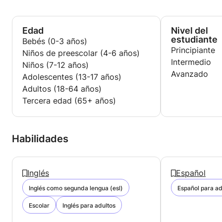
CELTA, Certificado en Enseñanza de Inglés para
Hablantes de
Edad
Nivel del
Otros idiomas (IH LONDRES, 2014)
estudiante
Bebés (0-3 años)
Principiante
Niños de preescolar (4-6 años)
Intermedio
Niños (7-12 años)
Avanzado
Adolescentes (13-17 años)
Adultos (18-64 años)
Tercera edad (65+ años)
Habilidades
Inglés
Español
Inglés como segunda lengua (esl)
Español para ad
Escolar
Inglés para adultos