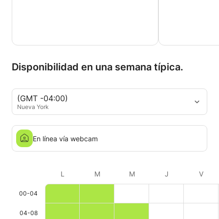
Disponibilidad en una semana típica.
(GMT -04:00)
Nueva York
En línea vía webcam
L
M
M
J
V
00-04
04-08