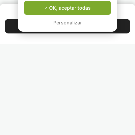
motivaciones (incluida
Disfruto ayudand
OK, aceptar todas
la composición musical
mis estudiantes a
¿QUIÉNES SOMOS?
y la literatura), por lo
mejorar su fluide
Garantía del Buen Profesor
que las lecciones de
inglés de negocio
Personalizar
conversación son mi
comprensión de
Contactar con Fraise
activo.
expresiones
4.9
44 405
idiomáticas para l
estrellas
calificaciones
su inglés al sigui
nivel.
Lee nuestras reseñas
Tengo acento
británico, sin em
estoy familiariza
SÍGUENOS
los matices de ot
acentos y diferen
INVITA A TUS AMIGOS
ortográficas. Ten
mucha experienci
CLASES PARTICULARES EN TU PAÍS:
ayudar a los reci
llegados al acent
ENCUENTRA PROFESORES PARTICULARES EN LA CIUDAD
británico a comp
QUE PREFIERAS:
las sutiles diferen
de pronunciación
harán que sea m
más fácil de ente
para ti.