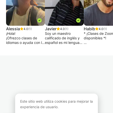
Alessia
Javier
Habib
4.0
(1)
4.0
(1)
4.0
(1)
¡Hola!
Soy un maestro
* ¡Clases de Zoo
¡Ofrezco clases de
calificado de inglés y
disponibles *!
idiomas o ayuda con la
español es mi lengua
tarea! Soy un pequeño
materna. Me gradué
Soy un profesor 
políglota que habla
con una Maestría en
inglés experimen
alemán, italiano,
Filosofía, una Maestría
de Londres y he
español, francés e
en Ciencias Políticas,
trabajado durante
inglés.
una Maestría en
últimos diez años
¿Quieres aprender o
Pedagogía
periodismo, edici
mejorar en uno de
Universitaria (con
comunicación. T
estos idiomas?
distinción), y soy un
una amplia exper
candidato a doctorado
trabajando dentro
¡No dudes en
en Filosofía. Me gusta
burbuja de Brusel
contactarme si estás
la interacción con los
me especializo e
interesado!
estudiantes y la
ayudar a los
Este sitio web utiliza cookies para mejorar la
dinámica en mis
estudiantes a
carreras. Tengo varios
adaptarse a la vi
experiencia de usuario.
intereses y
profesional aquí.