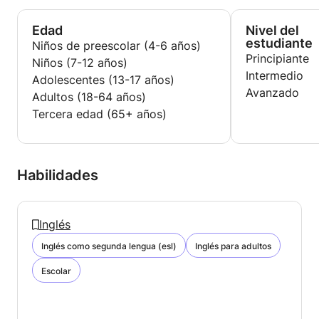
varias escuelas de Bruselas, como en la Escuela
Europea, y también como tutor privado en casa.
Edad
Nivel del
Anteriormente, trabajé en Salvador de Bahía, Brasil,
estudiante
Niños de preescolar (4-6 años)
donde enseñé francés e inglés en clases nocturnas y
Principiante
Niños (7-12 años)
privadas.
Intermedio
Adolescentes (13-17 años)
Avanzado
Adultos (18-64 años)
Tercera edad (65+ años)
Habilidades
Inglés
Inglés como segunda lengua (esl)
Inglés para adultos
Escolar