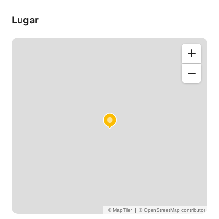
de trabajar con públicos diversos, ya sean adultos o
niños, y soy capaz de adaptarme sin ningún
Lugar
problema a las especificidades y deseos de cada
individuo.
|