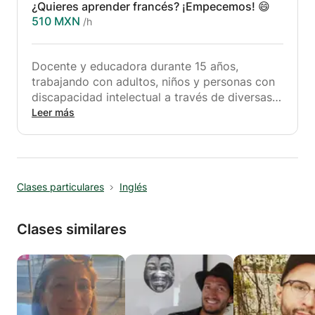
¿Quieres aprender francés? ¡Empecemos! 😄
línea.
510 MXN
/h
¡Mi deseo ahora es poder transmitir y
compartir esta pasión por los idiomas! Por eso
ofrezco cursos de francés como lengua
Docente y educadora durante 15 años,
extranjera, inglés británico y americano, y
trabajando con adultos, niños y personas con
portugués brasileño.
discapacidad intelectual a través de diversas
Dinámico y paciente, me encanta mi trabajo,
organizaciones, incluyendo clases nocturnas,
Leer más
no hay nada más gratificante para mí ver a
actividades extracurriculares, en escuelas y
uno de mis alumnos mejorar y disfrutar
como tutora privada tanto presencial como en
aprendiendo.
línea.
¡Mi deseo ahora es poder transmitir y
Clases particulares
Inglés
compartir esta pasión por los idiomas! Por eso
ofrezco cursos de francés como lengua
extranjera, inglés británico y americano, y
Clases similares
portugués brasileño.
Dinámico y paciente, me encanta mi trabajo,
no hay nada más gratificante para mí ver a
uno de mis alumnos mejorar y disfrutar
aprendiendo.