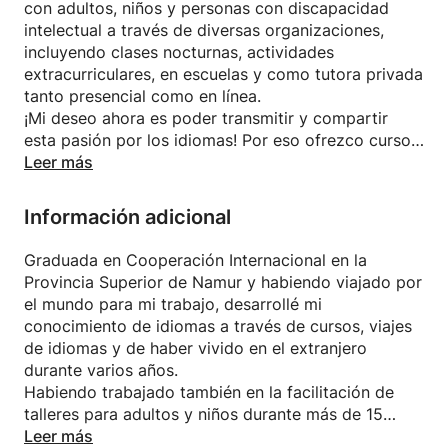
con adultos, niños y personas con discapacidad
intelectual a través de diversas organizaciones,
incluyendo clases nocturnas, actividades
extracurriculares, en escuelas y como tutora privada
tanto presencial como en línea.
¡Mi deseo ahora es poder transmitir y compartir
esta pasión por los idiomas! Por eso ofrezco cursos
de francés como lengua extranjera, inglés británico
Leer más
y americano, y portugués brasileño.
Dinámico y paciente, me encanta mi trabajo, no hay
Información adicional
nada más gratificante para mí ver a uno de mis
alumnos mejorar y disfrutar aprendiendo.
Graduada en Cooperación Internacional en la
Provincia Superior de Namur y habiendo viajado por
el mundo para mi trabajo, desarrollé mi
conocimiento de idiomas a través de cursos, viajes
de idiomas y de haber vivido en el extranjero
durante varios años.
Habiendo trabajado también en la facilitación de
talleres para adultos y niños durante más de 15
años, he tenido la oportunidad en muchas ocasiones
Leer más