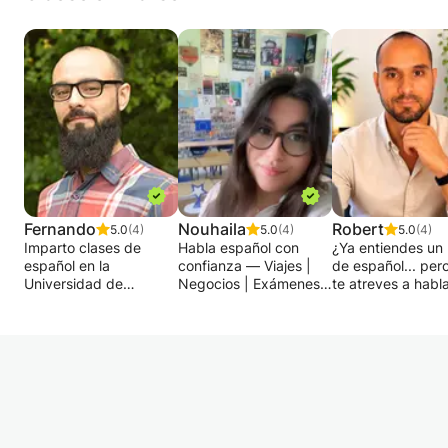
Fernando
Nouhaila
Robert
5.0
(4)
5.0
(4)
5.0
(4)
Imparto clases de
Habla español con
¿Ya entiendes un
español en la
confianza — Viajes |
de español... per
Universidad de
Negocios | Exámenes |
te atreves a habla
Greifswald (niveles A1
Conversación 🇪🇸
¿O tal vez estás
y B1) y trabajo como
empezando desd
profesora particular de
¿Quieres aprender
cero y buscas un
español desde 2019.
español de forma
método claro,
Antes de dedicarme a
divertida y práctica,
estructurado y
la enseñanza, trabajé
con un enfoque en la
motivador?
unos diez años en
comunicación real?
En este curso, mi
comunicación y
¡Estás en el lugar
objetivo es sencill
periodismo, lo que
indicado!
ayudarte a hablar