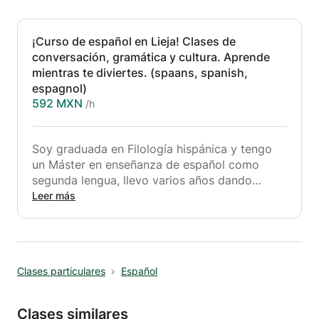
¡Curso de español en Lieja! Clases de
conversación, gramática y cultura. Aprende
mientras te diviertes. (spaans, spanish,
espagnol)
592 MXN
/h
Soy graduada en Filología hispánica y tengo
un Máster en enseñanza de español como
segunda lengua, llevo varios años dando
clases de conversación, gramática y cultura
Leer más
hispana. Mis clases son muy dinámicas y
divertidas y completamente personalizadas. Si
quieres prepararte para viajar a España en tu
Erasmus o quieres mejorar tu español, este es
Clases particulares
Español
tu curso. Imparto clases desde nivel A1 hasta
C2.
Clases similares