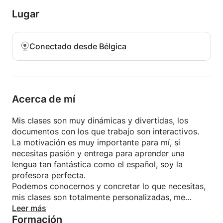
Lugar
Conectado desde Bélgica
Acerca de mí
Mis clases son muy dinámicas y divertidas, los
documentos con los que trabajo son interactivos.
La motivación es muy importante para mí, si
necesitas pasión y entrega para aprender una
lengua tan fantástica como el español, soy la
profesora perfecta.
Podemos conocernos y concretar lo que necesitas,
mis clases son totalmente personalizadas, me
adapto a tus requisitos y necesidades.
Leer más
Formación
Vamos a mejorar todas tus capacidades: auditiva,