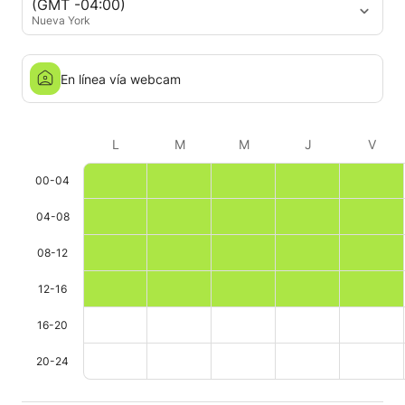
(GMT -04:00)
Nueva York
En línea vía webcam
L
M
M
J
V
00-04
04-08
08-12
12-16
16-20
20-24