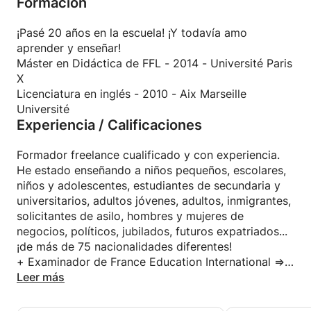
Formación
¡Pasé 20 años en la escuela! ¡Y todavía amo
aprender y enseñar!
Máster en Didáctica de FFL - 2014 - Université Paris
X
Licenciatura en inglés - 2010 - Aix Marseille
Université
Experiencia / Calificaciones
Formador freelance cualificado y con experiencia.
He estado enseñando a niños pequeños, escolares,
niños y adolescentes, estudiantes de secundaria y
universitarios, adultos jóvenes, adultos, inmigrantes,
solicitantes de asilo, hombres y mujeres de
negocios, políticos, jubilados, futuros expatriados...
¡de más de 75 nacionalidades diferentes!
+ Examinador de France Education International =>
¡Pruebas y preparación de exámenes!
Leer más