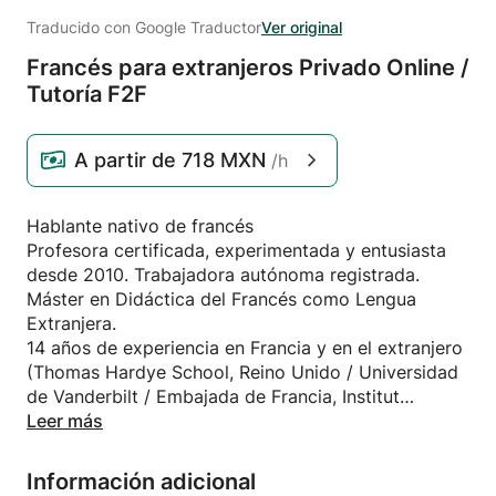
Traducido con Google Traductor
Ver original
Francés para extranjeros Privado Online /
Tutoría F2F
A partir de
718 MXN
/h
Hablante nativo de francés
Profesora certificada, experimentada y entusiasta
desde 2010. Trabajadora autónoma registrada.
Máster en Didáctica del Francés como Lengua
Extranjera.
14 años de experiencia en Francia y en el extranjero
(Thomas Hardye School, Reino Unido / Universidad
de Vanderbilt / Embajada de Francia, Institut
Français / Universidad de Sofía, Bulgaria / Alliance
Leer más
Française Marseille Provence / Escuela Bilingüe
Internacional de Provenza / Tutoría en línea con
Información adicional
Lingoda y Babbel)