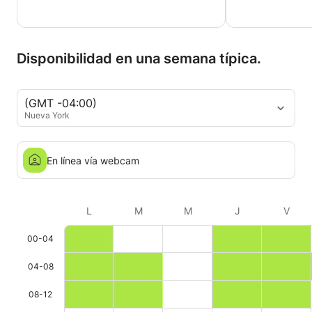
Disponibilidad en una semana típica.
(GMT -04:00)
Nueva York
En línea vía webcam
L
M
M
J
V
00-04
04-08
08-12