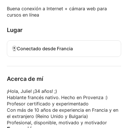
Todos los niveles A1-C1, estudiantes de todas las
Buena conexión a Internet + cámara web para
edades
cursos en línea
Cursos online y clases presenciales grupales o
individuales.
Lugar
Preparación de exámenes (soy evaluador DELF /
DALF / TCF)
Doy clases en francés con apoyo en inglés (y
Conectado desde Francia
español o búlgaro) si es necesario
# ACTUALIZACIÓN DE COVID # Prefiero la tutoría
en línea
Acerca de mí
¡Hola, Julie! ¡34 años! ;)
Hablante francés nativo. Hecho en Provenza :)
Profesor certificado y experimentado
Con más de 10 años de experiencia en Francia y en
el extranjero (Reino Unido y Bulgaria)
Profesional, disponible, motivado y motivador