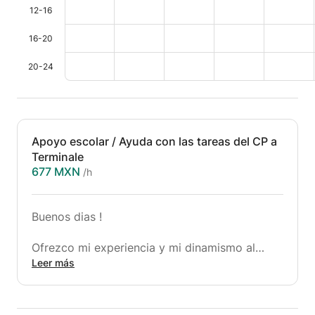
12-16
16-20
20-24
Apoyo escolar / Ayuda con las tareas del CP a
Terminale
677 MXN
/h
Buenos dias !
Ofrezco mi experiencia y mi dinamismo al
servicio de los padres de alumnos de primaria
Leer más
y secundaria.
Graduada con una maestría en Didáctica,