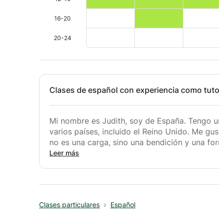
16-20
20-24
Clases de español con experiencia como tuto
Mi nombre es Judith, soy de España. Tengo u
varios países, incluido el Reino Unido. Me g
no es una carga, sino una bendición y una for
estudios combinados con mi experiencia pro
Leer más
sobre las diferentes dinámicas, materiales y e
cualquier desafío que pueda surgir al aprend
idiomas entusiasta e inspiradora que adora co
españoles. Enseñar idiomas es un trabajo her
Clases particulares
Español
personas y las culturas. No hay nada más gra
del español, ganar la confianza para comunica