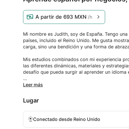
A partir de
693 MXN
/h
Mi nombre es Judith, soy de España. Tengo una 
países, incluido el Reino Unido. Me gusta mostr
carga, sino una bendición y una forma de abrazar
Mis estudios combinados con mi experiencia pr
las diferentes dinámicas, materiales y estrategia
desafío que pueda surgir al aprender un idioma 
Soy una profesora de idiomas entusiasta e inspi
Leer más
cultura española.
Lugar
La enseñanza de idiomas es un trabajo hermoso 
personas y las culturas. No hay nada más gratif
español, ganar la confianza para comunicarse en
Conectado desde Reino Unido
latinoamericana.