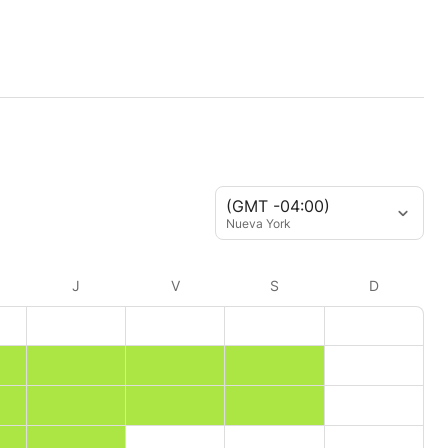
(GMT -04:00)
Nueva York
J
V
S
D