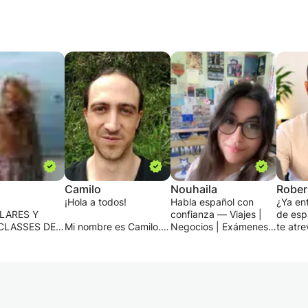
Camilo
Nouhaila
Rober
¡Hola a todos!
Habla español con
¿Ya en
LARES Y
confianza — Viajes |
de espa
CLASSES DE
Mi nombre es Camilo.
Negocios | Exámenes |
te atre
 ALEMÁN,
Ofrezco clases de
Conversación 🇪🇸
¿O tal 
.
español presenciales
empez
INDIVIDUALES
en Medellín. También
¿Quieres aprender
cero y
S
doy clases online.
español de forma
método
ALES DE
divertida y práctica,
estruc
S PARA
¿Estás aprendiendo
con un enfoque en la
motiva