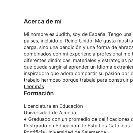
Acerca de mí
Mi nombre es Judith, soy de España. Tengo una 
países, incluido el Reino Unido. Me gusta mostr
carga, sino una bendición y una forma de abrazar
combinados con mi experiencia profesional me 
diferentes dinámicas, materiales y estrategias p
que pueda surgir al aprender un idioma extranje
inspiradora que adora compartir su pasión por e
trabajo hermoso porque trabaja para construir p
más gratificante que ver a mis alumnos conocers
Leer más
Formación
comunicarse en el idioma y aprender sobre la cu
Licenciatura en Educación
Universidad de Almería.
● Graduado con un promedio de calificaciones 
Postgrado en Educación de Estudios Católicos
Pontificia Universidad de Salamanca