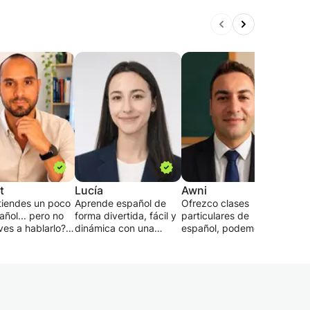
t
Lucía
Awni
Enr
tiendes un poco
Aprende español de
Ofrezco clases
👨‍
ñol... pero no
forma divertida, fácil y
particulares de
ves a hablarlo?
dinámica con una
español, podemos
¡Hol
vez estás
profesora certificada,
hacerlo en línea.
prof
ando desde
examinadora oficial del
“¡Aprende español
espa
 buscas un
DELE y formada en el
desde cero: lecciones
más 
 claro,
programa IB.
sencillas, alentadoras y
expe
turado y
✨FLUIDEZ ·
divertidas!” Aprende a
a es
dor?
EXÁMENES · VIVIR EN
comunicarte con
los n