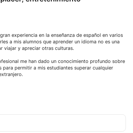
gran experiencia en la enseñanza de español en varios
arles a mis alumnos que aprender un idioma no es una
 viajar y apreciar otras culturas.
ofesional me han dado un conocimiento profundo sobre
s para permitir a mis estudiantes superar cualquier
extranjero.
radora que adora compartir su pasión por el idioma y la
porque trabaja para construir puentes entre las
icante que ver a mis alumnos conocerse a través del
 el idioma y aprender sobre la cultura española o