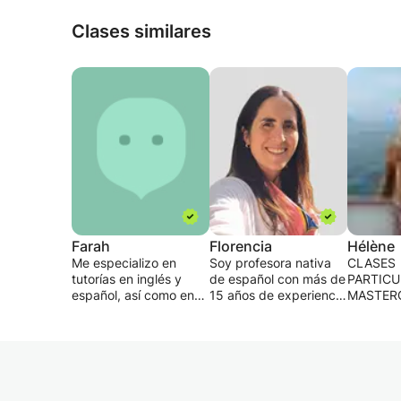
española o latinoamericana.
Clases similares
Farah
Florencia
Hélène
Me especializo en
Soy profesora nativa
CLASES
tutorías en inglés y
de español con más de
PARTICU
español, así como en
15 años de experiencia
MASTER
los exámenes SAT,
ayudando a
INGLÉS,
ACT y GRE. Mi objetivo
estudiantes de todo el
ESPAÑOL
es mantener a los
mundo a alcanzar sus
CLASES 
estudiantes
objetivos lingüísticos a
Y CLASE
desafiados, pero no
través de clases
MAGISTR
abrumados. Asigno
personalizadas.
FRANCÉ