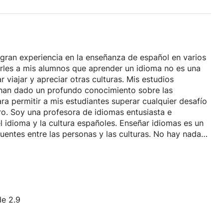
gran experiencia en la enseñanza de español en varios
arles a mis alumnos que aprender un idioma no es una
 viajar y apreciar otras culturas. Mis estudios
han dado un profundo conocimiento sobre las
ara permitir a mis estudiantes superar cualquier desafío
ro. Soy una profesora de idiomas entusiasta e
l idioma y la cultura españoles. Enseñar idiomas es un
uentes entre las personas y las culturas. No hay nada
e a través del español, ganar la confianza para
ltura española o latinoamericana.
de 2.9