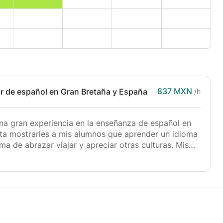
837 MXN
r de español en Gran Bretaña y España
/h
na gran experiencia en la enseñanza de español en
usta mostrarles a mis alumnos que aprender un idioma
ma de abrazar viajar y apreciar otras culturas. Mis
fesional me han dado un profundo conocimiento
strategias para permitir a mis estudiantes superar
er un idioma extranjero. Soy una profesora de
mpartir su pasión por el idioma y la cultura
moso porque trabaja para construir puentes entre las
tificante que ver a mis alumnos conocerse a través
rse en el idioma y aprender sobre la cultura