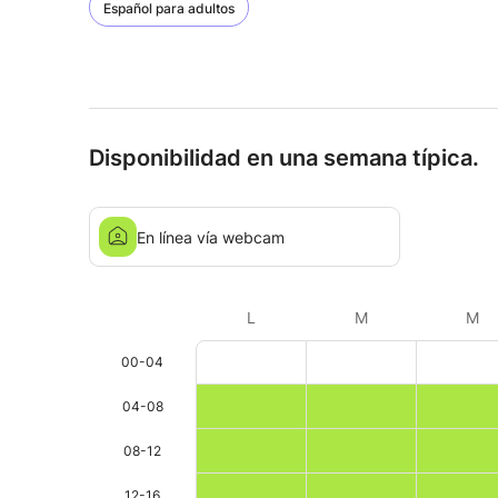
Español para adultos
Disponibilidad en una semana típica.
En línea vía webcam
L
M
M
00-04
04-08
08-12
12-16