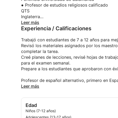
● Profesor de estudios religiosos calificado
QTS
Inglaterra
● Condición de maestro calificado otorgado por 
Leer más
Experiencia / Calificaciones
Trabajó con estudiantes de 7 a 12 años para mejo
Revisó los materiales asignados por los maestro
completar la tarea.
Creé planes de lecciones, revisé hojas de traba
para el examen semanal.
Prepare a los estudiantes que aprobaron con éxit
Profesor de español alternativo, primero en Es
escuelas británicas con sede en Almería. Y lueg
Leer más
Edad
Niños (7-12 años)
Adolescentes (13-17 años)