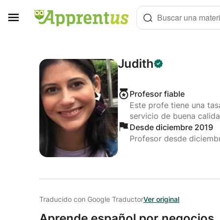
Panel de gestión de cookies
Buscar una materi
Judith
Profesor fiable
Este profe tiene una ta
servicio de buena calida
Desde diciembre 2019
Profesor desde diciemb
Traducido con Google Traductor
Ver original
Aprende español por negocios,