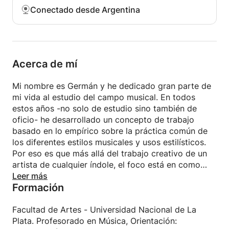
tecnología que tengas al alcance o bien si ya tienes
Conectado desde Argentina
conocimiento, ayudarte a producir y desarrollar tus
proyectos.
Acerca de mí
Mi nombre es Germán y he dedicado gran parte de
mi vida al estudio del campo musical. En todos
estos años -no solo de estudio sino también de
oficio- he desarrollado un concepto de trabajo
basado en lo empírico sobre la práctica común de
los diferentes estilos musicales y usos estilísticos.
Por eso es que más allá del trabajo creativo de un
artista de cualquier índole, el foco está en como
analizar y deconstruir el resultado de su obra para
Leer más
Formación
poder comprender y así ampliar los modos de
abordar una estética musical.
La tecnología y los tiempos actuales hacen que
Facultad de Artes - Universidad Nacional de La
cualquier persona posea herramientas para poder
Plata. Profesorado en Música, Orientación: