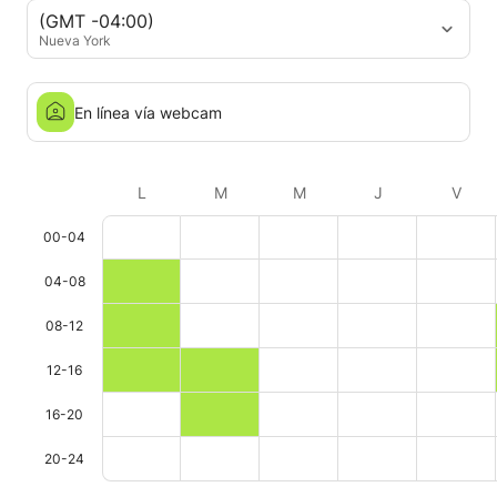
(GMT -04:00)
Nueva York
En línea vía webcam
L
M
M
J
V
00-04
04-08
08-12
12-16
16-20
20-24