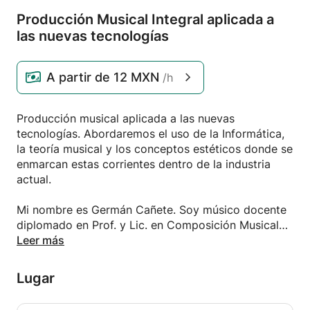
Producción Musical Integral aplicada a
las nuevas tecnologías
A partir de
12 MXN
/h
Producción musical aplicada a las nuevas
tecnologías. Abordaremos el uso de la Informática,
la teoría musical y los conceptos estéticos donde se
enmarcan estas corrientes dentro de la industria
actual.
Mi nombre es Germán Cañete. Soy músico docente
diplomado en Prof. y Lic. en Composición Musical
de la Facultad de Bellas Artes, Universidad Nacional
Leer más
de La Plata (Buenos Aires, Argentina).
Lugar
Con el transcurso de las clases te iré guiando para
que puedas realizar tus propias producciones con la