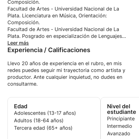
producir su música. Por eso estoy para ayudarte a
Composición.
lograr encontrar tu sonido y poder así construir y
Facultad de Artes - Universidad Nacional de La
desarrollar tu propio estilo.
Plata. Licenciatura en Música, Orientación:
Composición.
Facultad de Artes - Universidad Nacional de La
Plata. Posgrado en especialización de Lenguajes
Artísticos.
Leer más
Experiencia / Calificaciones
Instituto de Formación Docente y Técnica Nro 8 La
Plata, Buenos Aires. Técnico en Gestión Cultural
Llevo 20 años de experiencia en el rubro, en mis
redes puedes seguir mi trayectoria como artista y
productor. Ante cualquier inquietud, no dudes en
consultarme.
Edad
Nivel del
estudiante
Adolescentes (13-17 años)
Principiante
Adultos (18-64 años)
Intermedio
Tercera edad (65+ años)
Avanzado