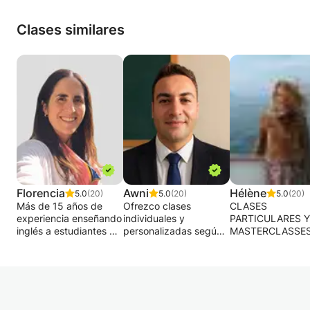
Clases similares
Florencia
Awni
Hélène
5.0
(20)
5.0
(20)
5.0
(20)
Más de 15 años de
Ofrezco clases
CLASES
experiencia enseñando
individuales y
PARTICULARES Y
inglés a estudiantes de
personalizadas según
MASTERCLASSES
todas las edades y
tu nivel; también se
INGLÉS, ALEMÁN
niveles.
admiten grupos. Ayudo
ESPAÑOL.
Certificado, dinámico y
a principiantes a hablar
CLASES INDIVID
totalmente enfocado
con fluidez y me
Y CLASES
en crear un enfoque
adapto a tus
MAGISTRALES D
100% personalizado
necesidades y
FRANCÉS PARA