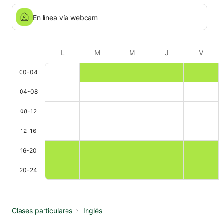
mejor en 11 sucursales de la compañía, por un
cuarto de año.
En línea vía webcam
L
M
M
J
V
00-04
04-08
08-12
12-16
16-20
20-24
Clases particulares
Inglés