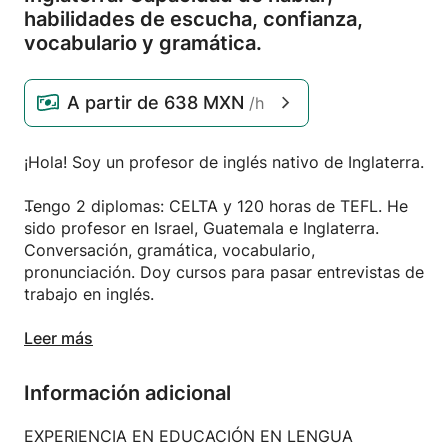
habilidades de escucha,
confianza,
vocabulario y gramática.
A partir de
638 MXN
/h
¡Hola! Soy un profesor de inglés nativo de Inglaterra.
Tengo 2 diplomas: CELTA y 120 horas de TEFL. He
sido profesor en Israel, Guatemala e Inglaterra.
Conversación, gramática, vocabulario,
pronunciación. Doy cursos para pasar entrevistas de
trabajo en inglés.
Mis clases son dinámicas y adaptadas
Leer más
específicamente a cada alumno. Comienzas a
mejorar inmediatamente desde la primera clase.
Información adicional
Enseño en todos los niveles, desde principiante
EXPERIENCIA EN EDUCACIÓN EN LENGUA