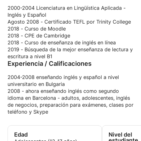
Podemos hacer clases de conversación centradas
2000-2004 Licenciatura en Lingüística Aplicada -
en la precisión o la fluidez.
Inglés y Español
Agosto 2008 - Certificado TEFL por Trinity College
2018 - Curso de Moodle
2018 - CPE de Cambridge
2018 - Curso de enseñanza de inglés en línea
2019 - Búsqueda de la mejor enseñanza de lectura y
escritura a nivel B1
Experiencia / Calificaciones
2004-2008 enseñando inglés y español a nivel
universitario en Bulgaria
2008 - ahora enseñando inglés como segundo
idioma en Barcelona - adultos, adolescentes, inglés
de negocios, preparación para exámenes, clases por
teléfono y Skype
Edad
Nivel del
estudiante