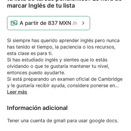
marcar Inglés de tu lista
A partir de
837 MXN
/h
Si siempre has querido aprender inglés pero nunca
has tenido el tiempo, la paciencia o los recursos,
esta clase es para ti.
Si has estudiado inglés y sientes que lo estás
olvidando o que te gustaría mantener tu nivel,
entonces puedo ayudarte.
Si está preparando un examen oficial de Cambridge
y le gustaría recibir ayuda, considere ponerse en
contacto conmigo.
Leer más
Soy profesora certificada de TEFL con más de 14
Información adicional
años de experiencia actualmente enseñando en
Barcelona.
Tener una cuenta de gmail para usar google docs.