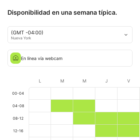
Disponibilidad en una semana típica.
(GMT -04:00)
Nueva York
En línea vía webcam
L
M
M
J
V
00-04
04-08
08-12
12-16