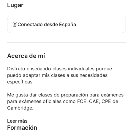
Lugar
Conectado desde España
Acerca de mí
Disfruto enseñando clases individuales porque
puedo adaptar mis clases a sus necesidades
específicas.
Me gusta dar clases de preparación para exámenes
para exámenes oficiales como FCE, CAE, CPE de
Cambridge.
Me concentro en las cuatro habilidades: escuchar,
Leer más
Formación
hablar, leer y escribir.