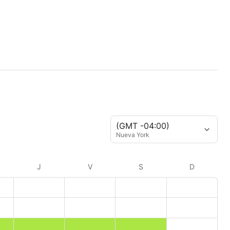
(GMT -04:00)
Nueva York
J
V
S
D