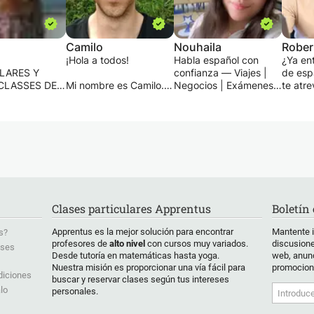
Camilo
Nouhaila
Rober
¡Hola a todos!
Habla español con
¿Ya en
LARES Y
confianza — Viajes |
de espa
CLASSES DE
Mi nombre es Camilo.
Negocios | Exámenes |
te atre
 ALEMÁN,
Ofrezco clases de
Conversación 🇪🇸
¿O tal 
.
español presenciales
empez
INDIVIDUALES
en Medellín. También
¿Quieres aprender
cero y
S
doy clases online.
español de forma
método
ALES DE
divertida y práctica,
estruc
S PARA
¿Estás aprendiendo
con un enfoque en la
motiva
JEROS
español desde cero o
comunicación real?
En este
S POR
quieres profundizar tus
¡Estás en el lugar
objetiv
,
conocimientos?
indicado!
ayudar
Clases particulares Apprentus
Boletín
ITACIÓN
¿Necesitas español
✨ Soy profesora de
españo
ÁFICA
para trabajar, estudiar,
español calificada y
desde 
Apprentus es la mejor solución para encontrar
Mantente 
s?
es se adaptan
viajar, comunicarte en
con experiencia, y te
leccion
profesores de
alto nivel
con cursos muy variados.
discusione
ases
esidades y el
tu vida cotidiana...?
guiaré paso a paso
método
Desde tutoría en matemáticas hasta yoga.
web, anunc
 cada
¡Mis lecciones se
para que hables con
práctic
Nuestra misión es proporcionar una vía fácil para
promocion
te, así como a
adaptan a tus
confianza, ya sea para
compre
diciones
buscar y reservar clases según tus intereses
ivos y
necesidades e
viajes, trabajo,
recurs
lo
personales.
ón. Las clases
intereses!
exámenes o
especi
cam se
conversaciones diarias.
hablan