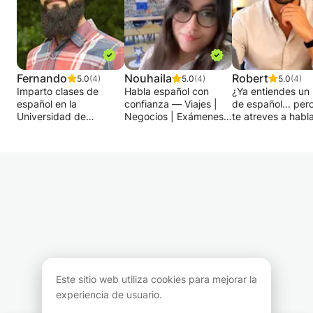
Fernando
Nouhaila
Robert
5.0
(4)
5.0
(4)
5.0
(4)
Imparto clases de
Habla español con
¿Ya entiendes un
español en la
confianza — Viajes |
de español... per
Universidad de
Negocios | Exámenes |
te atreves a habla
Greifswald (niveles A1
Conversación 🇪🇸
¿O tal vez estás
y B1) y trabajo como
empezando desd
profesora particular de
¿Quieres aprender
cero y buscas un
español desde 2019.
español de forma
método claro,
Antes de dedicarme a
divertida y práctica,
estructurado y
la enseñanza, trabajé
con un enfoque en la
motivador?
unos diez años en
comunicación real?
En este curso, mi
comunicación y
¡Estás en el lugar
objetivo es sencill
periodismo, lo que
indicado!
ayudarte a hablar
influye en mi método
✨ Soy profesora de
español con conf
de enseñanza: a través
español calificada y
desde las primer
de contenido real,
con experiencia, y te
lecciones, gracia
Este sitio web utiliza cookies para mejorar la
conversaciones
guiaré paso a paso
método centrado 
auténticas y contexto
para que hables con
práctica oral, la
experiencia de usuario.
cultural, no solo
confianza, ya sea para
comprensión audi