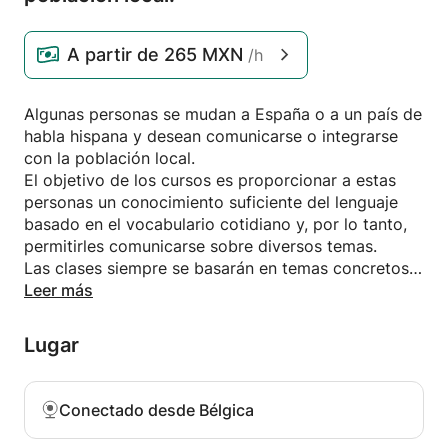
A partir de
265 MXN
/h
Algunas personas se mudan a España o a un país de
habla hispana y desean comunicarse o integrarse
con la población local.
El objetivo de los cursos es proporcionar a estas
personas un conocimiento suficiente del lenguaje
basado en el vocabulario cotidiano y, por lo tanto,
permitirles comunicarse sobre diversos temas.
Las clases siempre se basarán en temas concretos
en un contexto relajado. El buen humor es siempre
Leer más
propicio para un buen aprendizaje.
Lugar
Conectado desde Bélgica