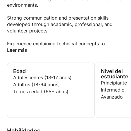
goals!
environments.
Strong communication and presentation skills
developed through academic, professional, and
volunteer projects.
Experience explaining technical concepts to
different audiences, including university
Leer más
presentations and educational activities.
Patient, organized, and adaptable teaching
Edad
Nivel del
approach focused on each student's individual
estudiante
Adolescentes (13-17 años)
needs.
Principiante
Adultos (18-64 años)
Intermedio
Tercera edad (65+ años)
Avanzado
Habilidades