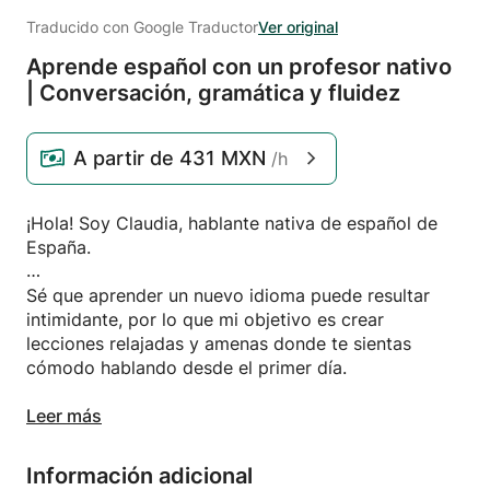
Traducido con Google Traductor
Ver original
Aprende español con un profesor nativo
| Conversación,
gramática y fluidez
A partir de
431 MXN
/h
¡Hola! Soy Claudia, hablante nativa de español de
España.
Sé que aprender un nuevo idioma puede resultar
intimidante, por lo que mi objetivo es crear
lecciones relajadas y amenas donde te sientas
cómodo hablando desde el primer día.
Tanto si eres principiante como si ya tienes algo de
Leer más
experiencia con el español, adaptaré cada clase a
tus necesidades y objetivos. Podemos centrarnos en
Información adicional
la conversación, la gramática, la pronunciación, los