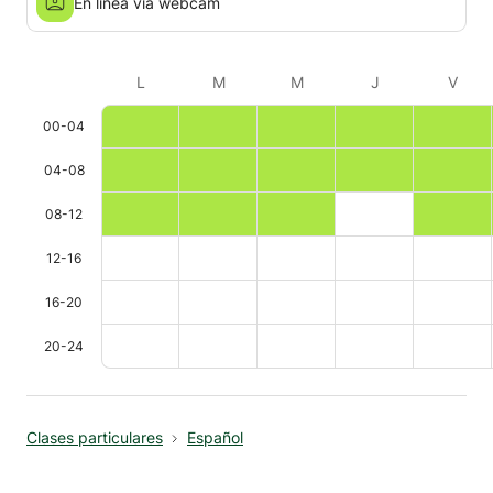
En línea vía webcam
L
M
M
J
V
00-04
04-08
08-12
12-16
16-20
20-24
Clases particulares
Español