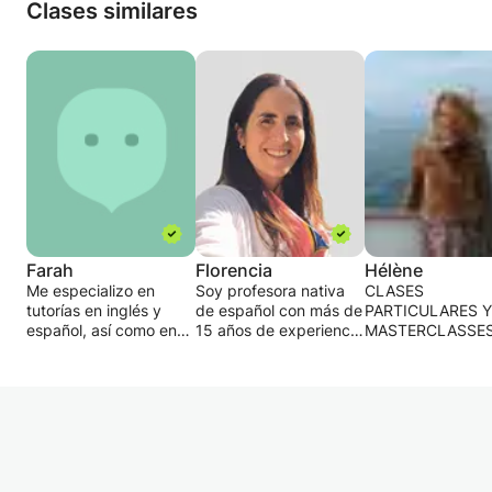
Clases similares
Farah
Florencia
Hélène
Me especializo en
Soy profesora nativa
CLASES
tutorías en inglés y
de español con más de
PARTICULARES Y
español, así como en
15 años de experiencia
MASTERCLASSES
los exámenes SAT,
ayudando a
INGLÉS, ALEMÁN
ACT y GRE. Mi objetivo
estudiantes de todo el
ESPAÑOL.
es mantener a los
mundo a alcanzar sus
CLASES INDIVID
estudiantes
objetivos lingüísticos a
Y CLASES
desafiados, pero no
través de clases
MAGISTRALES D
abrumados. Asigno
personalizadas.
FRANCÉS PARA
tareas después de
EXTRANJEROS
cada lección y
Mis clases son
FRANCÉS POR