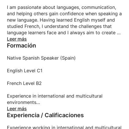
I am passionate about languages, communication,
and helping others gain confidence when speaking a
new language. Having learned English myself and
studied French, I understand the challenges that
language learners face and I always aim to create a
relaxed, supportive, and encouraging learning
Leer más
Formación
environment.
My lessons are fully personalized according to your
Native Spanish Speaker (Spain)
level and goals. Whether you want to improve your
conversation skills, grammar, pronunciation, prepare
English Level C1
for travel, or simply feel more comfortable speaking
Spanish, I will adapt the lessons to your needs.
French Level B2
I believe learning should be practical, enjoyable, and
Experience in international and multicultural
focused on real-life communication. My goal is to
environments
help you make steady progress while enjoying the
Leer más
Experiencia / Calificaciones
process.
Personalized lessons adapted to each student's
goals
I look forward to helping you achieve your language
Experience working in international and multicultural