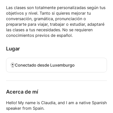
viajes, el trabajo o simplemente en ganar confianza
Las clases son totalmente personalizadas según tus
al hablar.
objetivos y nivel. Tanto si quieres mejorar tu
conversación, gramática, pronunciación o
Hablo español e inglés, así que puedo ayudar
prepararte para viajar, trabajar o estudiar, adaptaré
fácilmente a los estudiantes angloparlantes durante
las clases a tus necesidades. No se requieren
todo el proceso de aprendizaje.
conocimientos previos de español.
Mis clases son amenas, prácticas y personalizadas;
Lugar
sin estrés ni presión, solo un progreso constante a
tu propio ritmo.
Conectado desde Luxemburgo
Me encantaría ayudarte en tu aprendizaje del
español. ¡Nos vemos en clase!
Acerca de mí
Hello! My name is Claudia, and I am a native Spanish
speaker from Spain.