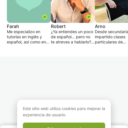
Farah
Robert
Arno
Me especializo en
¿Ya entiendes un poco
Desde secundari
tutorías en inglés y
de español... pero no
impartido clases
español, así como en
te atreves a hablarlo?
particulares de
los exámenes SAT,
¿O tal vez estás
Matemáticas, Físi
ACT y GRE. Mi objetivo
empezando desde
Química, Latín y 
es mantener a los
cero y buscas un
de idiomas en le
estudiantes
método claro,
latinas, portugués
desafiados, pero no
estructurado y
español, francés 
abrumados. Asigno
motivador?
italiano, desde ni
tareas después de
En este curso, mi
básico o principi
cada lección y
objetivo es sencillo:
hasta nivel secun
proporciono informes
ayudarte a hablar
Para alumnos de
de progreso
español con confianza
primaria también
periódicos. Esta clase
desde las primeras
aritmética, por e
es para cualquier
lecciones, gracias a un
con fracciones y
Este sitio web utiliza cookies para mejorar la
persona que quiera
método centrado en la
porcentajes y tod
aprender inglés o
práctica oral, la
demás módulos.
experiencia de usuario.
español, tutoría, ayuda
comprensión auditiva y
También gramáti
con las tareas o
recursos creados
ortografía holand