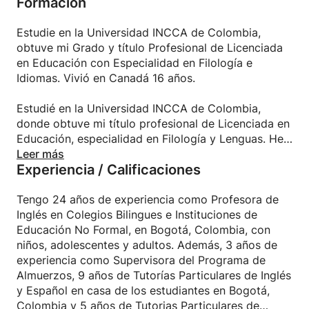
Formación
aprendan con alegria y gusto y logren sus objetivos
tanto en el Colegio, como en la Universidad ya nivel
personal. Obtuve mi grado y título profesional de
Estudie en la Universidad INCCA de Colombia,
Licenciada en Educación con Especialidad en
obtuve mi Grado y título Profesional de Licenciada
Filología e Idiomas en la Universidad INCCA de
en Educación con Especialidad en Filología e
Colombia, Bogotá, Colombia. Me encanta enseñar,
Idiomas. Vivió en Canadá 16 años.
amo mi profesión y me gusta interactuar con los
estudiantes, permitiendo que avancen en su
Estudié en la Universidad INCCA de Colombia,
conocimiento en forma agradable y divertida.
donde obtuve mi título profesional de Licenciada en
Educación, especialidad en Filología y Lenguas. He
Hola soy linne Soy maestra de Bachiller en
vivido en Canadá durante 16 años.
Leer más
Experiencia / Calificaciones
Educación con muchos años de experiencia en la
enseñanza de inglés y español, así como en su
tutoría, para niños a partir de 7 años, adolescentes
Tengo 24 años de experiencia como Profesora de
y adultos.
Inglés en Colegios Bilingues e Instituciones de
Educación No Formal, en Bogotá, Colombia, con
Soy positivo, entusiasta, amigable y paciente. Me
niños, adolescentes y adultos. Además, 3 años de
encanta enseñar y brindar apoyo académico con la
experiencia como Supervisora del Programa de
tarea de inglés y español, para que los estudiantes
Almuerzos, 9 años de Tutorías Particulares de Inglés
aprendan con placer y logren sus objetivos en la
y Español en casa de los estudiantes en Bogotá,
escuela, en la universidad y a nivel personal. Obtuve
Colombia y 5 años de Tutorias Particulares de