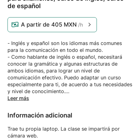
de español
A partir de
405 MXN
/h
- Inglés y español son los idiomas más comunes
para la comunicación en todo el mundo.
- Como hablante de inglés o español, necesitará
conocer la gramática y algunas estructuras de
ambos idiomas, para lograr un nivel de
comunicación efectivo. Puedo adaptar un curso
especialmente para ti, de acuerdo a tus necesidades
y nivel de conocimiento.
- Aprenderá de una manera agradable y divertida, a
Leer más
construir oraciones, diálogos y establecer
conversaciones para comprender, hablar, leer y
Información adicional
escribir adecuadamente, logrando con fluidez
práctica en ambos idiomas.
Trae tu propia laptop. La clase se impartirá por
cámara web.