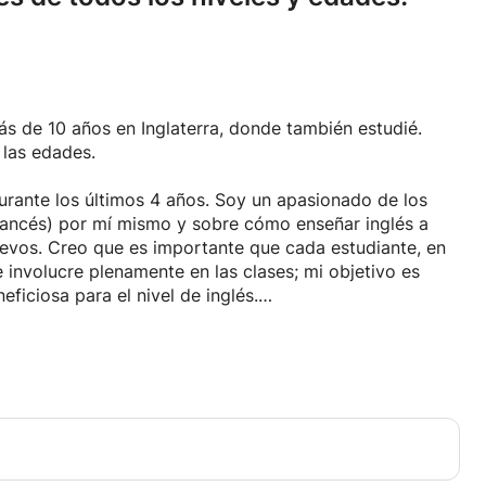
s de 10 años en Inglaterra, donde también estudié.
 las edades.
urante los últimos 4 años. Soy un apasionado de los
 francés) por mí mismo y sobre cómo enseñar inglés a
uevos. Creo que es importante que cada estudiante, en
e involucre plenamente en las clases; mi objetivo es
ficiosa para el nivel de inglés.
 de vacaciones, siempre puedo continuar con las
ier examen, o simplemente ayudaré a mejorar el nivel,