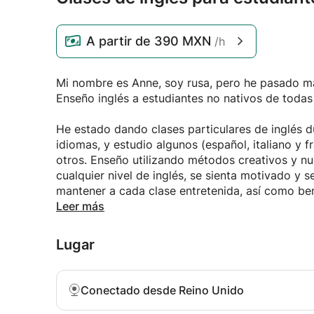
A partir de
390 MXN
/h
Mi nombre es Anne, soy rusa, pero he pasado má
Enseño inglés a estudiantes no nativos de todas
He estado dando clases particulares de inglés d
idiomas, y estudio algunos (español, italiano y
otros. Enseño utilizando métodos creativos y n
cualquier nivel de inglés, se sienta motivado y s
mantener a cada clase entretenida, así como bene
Leer más
Mi horario es bastante flexible y, cuando estoy
lecciones a través de la cámara web.
Lugar
Con mucho gusto ayudaré a estudiar para cualqu
la fluidez y la gramática.
Conectado desde Reino Unido