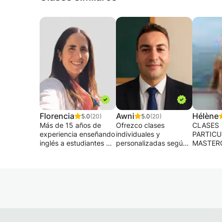
Florencia
Awni
Hélène
5.0
(20)
5.0
(20)
Más de 15 años de
Ofrezco clases
CLASES
experiencia enseñando
individuales y
PARTICU
inglés a estudiantes de
personalizadas según
MASTER
todas las edades y
tu nivel; también se
INGLÉS,
niveles.
admiten grupos. Ayudo
ESPAÑOL
Certificado, dinámico y
a principiantes a hablar
CLASES 
totalmente enfocado
con fluidez y me
Y CLASE
en crear un enfoque
adapto a tus
MAGISTR
100% personalizado
necesidades y
FRANCÉ
para ayudarte a
objetivos: gramática,
EXTRAN
alcanzar tus metas
conversación,
FRANCÉ