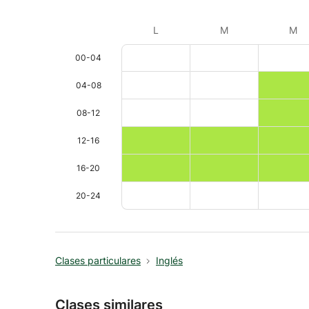
L
M
M
00-04
04-08
08-12
12-16
16-20
20-24
Clases particulares
Inglés
Clases similares