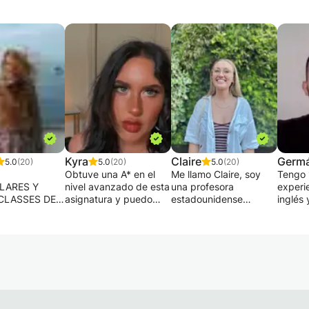
Kyra
Claire
Germ
5.0
(20)
5.0
(20)
5.0
(20)
Obtuve una A* en el
Me llamo Claire, soy
Tengo 
LARES Y
nivel avanzado de esta
una profesora
experi
CLASSES DE
asignatura y puedo
estadounidense
inglés 
 ALEMÁN,
ayudarte con
originaria de Alaska y
en 5 pa
.
confianza en cualquier
actualmente vivo en
He pre
INDIVIDUALES
aspecto de tu
Madrid, España.
person
S
programa de estudios.
Durante los últimos
exámen
ALES DE
Puedo ayudarte con
ocho años, he
TOEFL
S PARA
análisis minucioso,
impartido clases de
experi
JEROS
técnicas de redacción,
inglés en tres países
exámen
S POR
preparación de
diferentes a
cuento